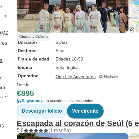
s
- 5
 DMZ
Ciudad y Cultura
Duración
6 días
ares
Destinos
Seúl
ble
Franja de edad
Edades 18-59
la
Idioma
Solo: Inglés
Operador
One Life Adventures
R
Desde
ara
€895
s）
Regístrate
para acceder a los descuentos
Descargar folleto
Ver circuito
Escapada al corazón de Seúl (5 es
a y
5.0
(1 reseña)