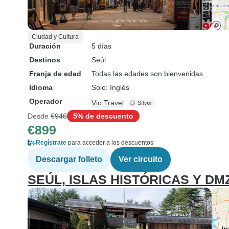
Ciudad y Cultura
Duración
5 días
Destinos
Seúl
Franja de edad
Todas las edades son bienvenidas
Idioma
Solo: Inglés
Operador
Vio Travel
Desde
€946
5% de descuento
€899
Regístrate
para acceder a los descuentos
Descargar folleto
Ver circuito
SEÚL, ISLAS HISTÓRICAS Y DM