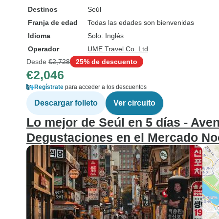
Destinos
Seúl
Franja de edad
Todas las edades son bienvenidas
Idioma
Solo: Inglés
Operador
UME Travel Co. Ltd
Desde
€2,728
25% de descuento
€2,046
Regístrate
para acceder a los descuentos
Descargar folleto
Ver circuito
Lo mejor de Seúl en 5 días - Ave
Degustaciones en el Mercado No