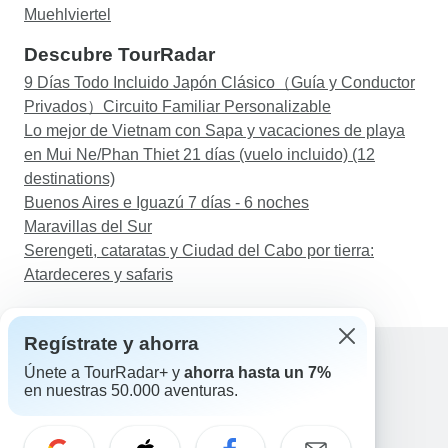
Muehlviertel
Descubre TourRadar
9 Días Todo Incluido Japón Clásico（Guía y Conductor
Privados）Circuito Familiar Personalizable
Lo mejor de Vietnam con Sapa y vacaciones de playa
en Mui Ne/Phan Thiet 21 días (vuelo incluido) (12
destinations)
Buenos Aires e Iguazú 7 días - 6 noches
Maravillas del Sur
Serengeti, cataratas y Ciudad del Cabo por tierra:
Atardeceres y safaris
Regístrate y ahorra
Únete a TourRadar+ y
ahorra hasta un 7%
en nuestras 50.000 aventuras.
Ayuda
Contacta con nosotros
España +34 933 938 984