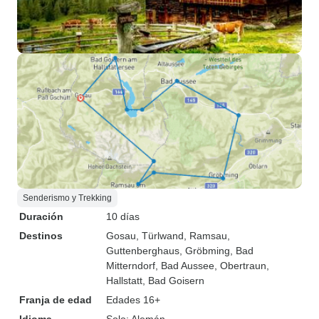
Senderismo y Trekking
Duración
10 días
Destinos
Gosau
, Türlwand
, Ramsau
,
Guttenberghaus
, Gröbming
, Bad
Mitterndorf
, Bad Aussee
, Obertraun
,
Hallstatt
, Bad Goisern
Franja de edad
Edades 16+