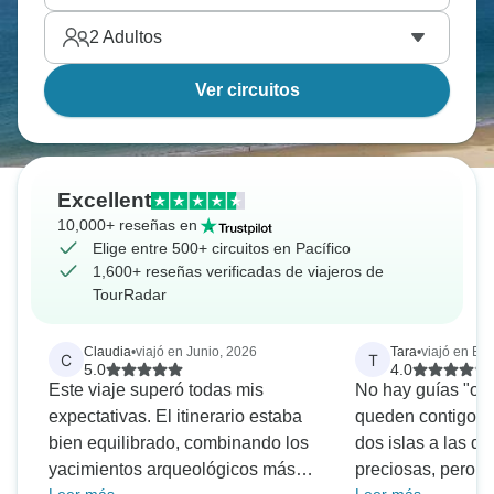
2
Adultos
Ver circuitos
Excellent
10,000+ reseñas en
Elige entre 500+ circuitos en Pacífico
1,600+ reseñas verificadas de viajeros de
TourRadar
Claudia
•
viajó en Junio, 2026
Tara
•
viajó en En
C
T
5.0
4.0
Este viaje superó todas mis
No hay guías "ofi
expectativas. El itinerario estaba
queden contigo to
bien equilibrado, combinando los
dos islas a las q
yacimientos arqueológicos más
preciosas, pero 