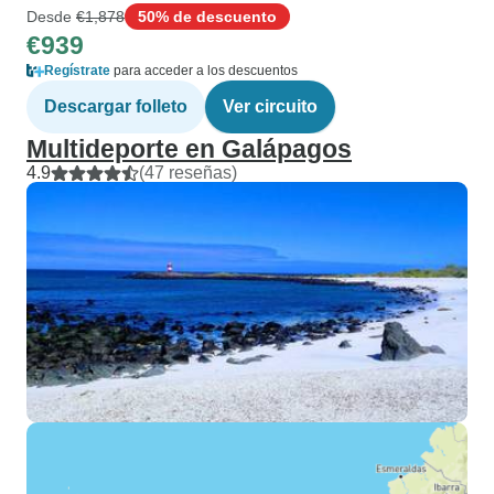
Desde
€1,878
50% de descuento
€939
Regístrate
para acceder a los descuentos
Descargar folleto
Ver circuito
Multideporte en Galápagos
4.9
(47 reseñas)