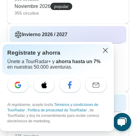
Noviembre 2026
popular
355 circuitos
Invierno 2026 / 2027
Diciembre 2026
popular
Regístrate y ahorra
347 circuitos
Enero 2027
Únete a TourRadar+ y
ahorra hasta un 7%
en nuestras 50.000 aventuras.
286 circuitos
Febrero 2027
282 circuitos
Primavera 2027
Al registrarme, acepto los/la
Términos y condiciones de
TourRadar
,
Política de privacidad de TourRadar
, de
Marzo 2027
popular
TourRadar, y doy mi consentimiento para recibir correos
electrónicos de marketing.
283 circuitos
Abril 2027