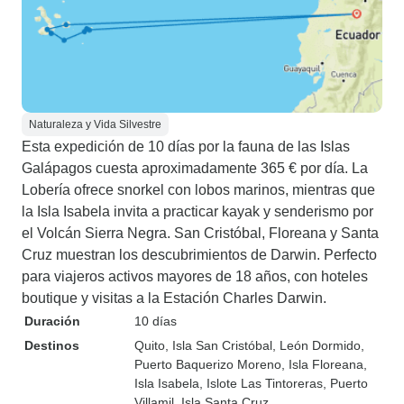
Naturaleza y Vida Silvestre
Esta expedición de 10 días por la fauna de las Islas
Galápagos cuesta aproximadamente 365 € por día. La
Lobería ofrece snorkel con lobos marinos, mientras que
la Isla Isabela invita a practicar kayak y senderismo por
el Volcán Sierra Negra. San Cristóbal, Floreana y Santa
Cruz muestran los descubrimientos de Darwin. Perfecto
para viajeros activos mayores de 18 años, con hoteles
boutique y visitas a la Estación Charles Darwin.
Duración
10 días
Destinos
Quito
, Isla San Cristóbal
, León Dormido
,
Puerto Baquerizo Moreno
, Isla Floreana
,
Isla Isabela
, Islote Las Tintoreras
, Puerto
Villamil
, Isla Santa Cruz