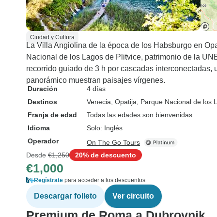
Ciudad y Cultura
La Villa Angiolina de la época de los Habsburgo en Opa
Nacional de los Lagos de Plitvice, patrimonio de la U
recorrido guiado de 3 h por cascadas interconectadas, 
panorámico muestran paisajes vírgenes.
Duración
4 días
Destinos
Venecia
, Opatija
, Parque Nacional de los L
Franja de edad
Todas las edades son bienvenidas
Idioma
Solo: Inglés
Operador
On The Go Tours
Desde
€1,250
20% de descuento
€1,000
Regístrate
para acceder a los descuentos
Descargar folleto
Ver circuito
Premium de Roma a Dubrovnik