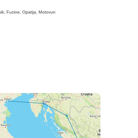
nik
, Fuzine
, Opatija
, Motovun