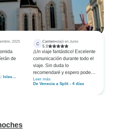
ciembre, 2025
Carmen
•
viajó en Junio
C
5.0
comida
¡Un viaje fantástico! Excelente
Terán de
comunicación durante todo el
viaje. Sin duda lo
recomendaré y espero poder
: Islas
Leer más
hacer más excursiones.
miento del
De Venecia a Split - 4 días
a
 noches