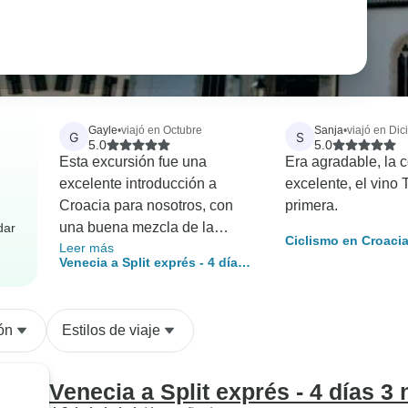
Gayle
•
viajó en Octubre
Sanja
•
viajó en Di
G
S
5.0
5.0
Esta excursión fue una
Era agradable, la 
excelente introducción a
excelente, el vino 
Croacia para nosotros, con
primera.
una buena mezcla de la
dar
Ciclismo en Croacia
Leer más
historia de Croacia y su gente,
Kvarner y Descubri
Venecia a Split exprés - 4 días 3
viendo hermosos jardines y el
Bienestar en Opatij
noches
Parque Nacional. Con los
guías locales aprendimos
ón
Estilos de viaje
mucho y paseamos por zonas
interesantes. Desde el
momento en que nos recogió
Venecia a Split exprés - 4 días 3
Mislov en Venecia, tuvimos