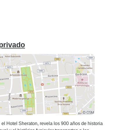
 privado
el Hotel Sheraton, revela los 900 años de historia