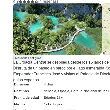
4.9
(4 reseñas)
buenas vibraciones y nos
sentimos seguros de haber
hecho una buena elección.
Esta excursión fue muy, muy
buena. Lo recomendamos
encarecidamente a otras
personas.
Maravillas Antiguas
La Croacia Central se despliega desde los 16 lagos de P
Disfruta de un paseo en barco por el lago esmeralda Ko
Emperador Francisco José y visitas al Palacio de Dioclec
guías expertos.
Duración
4 días
Destinos
Venecia
, Opatija
, Parque Nacional de los L
Franja de edad
Edades 18+
Idioma
Solo: Inglés