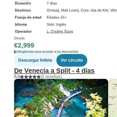
Duración
7 días
Destinos
Omisalj
, Mali Losinj
, Cres
, Isla de Krk
, Vrb
Franja de edad
Edades 16+
Idioma
Solo: Inglés
Operador
1. Cycling Tours
Desde
€2,999
Regístrate
para acceder a los descuentos
Descargar folleto
Ver circuito
De Venecia a Split - 4 días
5.0
(2 reseñas)