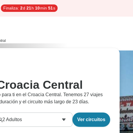
Finaliza:
2
d
21
h
10
min
50
s
tral
 Croacia Central
para ti en el Croacia Central. Tenemos 27 viajes
 duración y el circuito más largo de 23 días.
2
Adultos
Ver circuitos