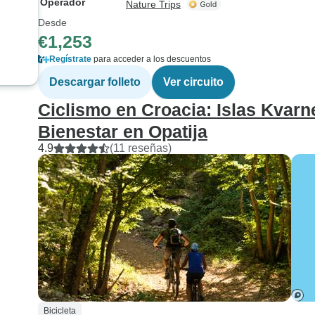
Operador
Nature Trips
Desde
€1,253
Regístrate
para acceder a los descuentos
Descargar folleto
Ver circuito
Ciclismo en Croacia: Islas Kvarn
Bienestar en Opatija
4.9
(11 reseñas)
Bicicleta