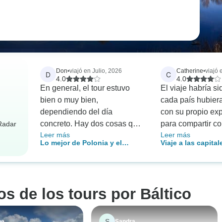
Don
•
viajó en Julio, 2026
Catherine
•
viajó 
D
C
4.0
4.0
En general, el tour estuvo
El viaje habría si
bien o muy bien,
cada país hubier
dependiendo del día
con su propio exp
concreto. Hay dos cosas que,
para compartir c
rRadar
Leer más
Leer más
en mi opinión, fueron errores
y se hubieran us
Lo mejor de Polonia y el
Viaje a las capital
muy básicos. En primer lugar,
máquinas Vox. Unos países
Báltico - 13 días
Lituania, Letonia,
todos los del grupo deberían
impresionantes.
Finlandia - 10 día
haber recibido una lista con
los nombres del resto de los
os de los tours por Báltico
participantes antes del tour.
Es algo muy sencillo de
hacer con un ordenador y el
S
ne
Sandra