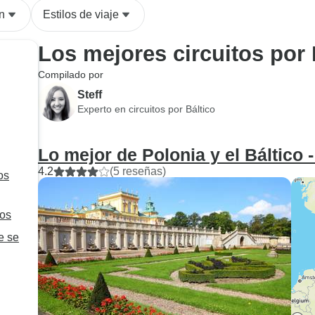
trayectos en autobús no
n
Estilos de viaje
estaban a la altura y parecían
solo una forma de matar el
Los mejores circuitos por 
tiempo hasta llegar al hotel
más tarde.
Compilado por
Steff
Experto en circuitos por Báltico
Lo mejor de Polonia y el Báltico -
4.2
(5 reseñas)
os
pos
e se