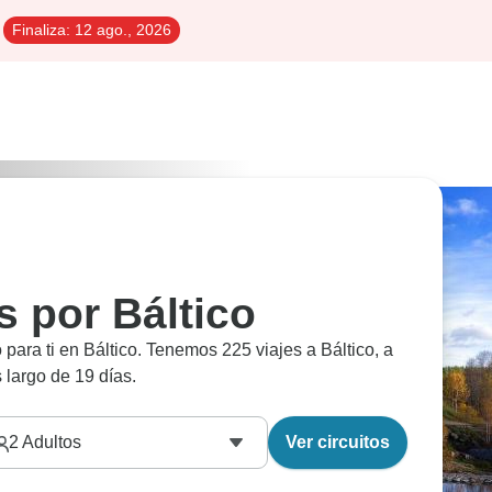
Finaliza:
12 ago., 2026
s por Báltico
para ti en Báltico. Tenemos 225 viajes a Báltico, a
s largo de 19 días.
2
Adultos
Ver circuitos