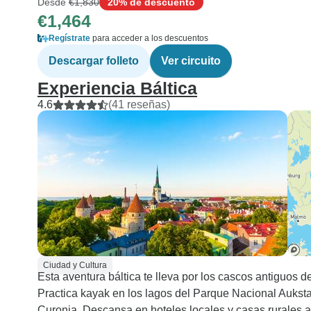
Desde
€1,830
20% de descuento
€1,464
Regístrate
para acceder a los descuentos
Descargar folleto
Ver circuito
Experiencia Báltica
4.6
(41 reseñas)
Ciudad y Cultura
Esta aventura báltica te lleva por los cascos antiguos 
Practica kayak en los lagos del Parque Nacional Aukstait
Curonia. Descansa en hoteles locales y casas rurales au