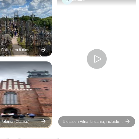
correo electrónico, pero no se
hizo. Por cierto, nunca he
estado en un viaje en grupo
pequeño como este en el que
no se hiciera esto. En
segundo lugar, con todos
esos largos trayectos en
 Báltico en 8 días
 - Tallin)
autobús, habría sido muy fácil
que el autobús tuviera agua
embotellada para repartir,
pero nunca se hizo (a
diferencia de todos los viajes
que he hecho antes). Los
guías turísticos fueron
excelentes y se esforzaron
mucho. El alojamiento fue
 Polonia (Clásico)
5 días en Vilna, Lituania, incluido
mejor de lo que esperaba.
un día en la isla de Trakai
Algunas paradas durante los