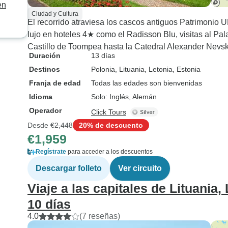
en
Ciudad y Cultura
El recorrido atraviesa los cascos antiguos Patrimonio 
lujo en hoteles 4★ como el Radisson Blu, visitas al Pa
Castillo de Toompea hasta la Catedral Alexander Nevsky
Duración
13 días
Destinos
Polonia
, Lituania
, Letonia
, Estonia
Franja de edad
Todas las edades son bienvenidas
Idioma
Solo: Inglés, Alemán
Operador
Click Tours
Desde
€2,448
20% de descuento
€1,959
Regístrate
para acceder a los descuentos
Descargar folleto
Ver circuito
Viaje a las capitales de Lituania,
10 días
4.0
(7 reseñas)