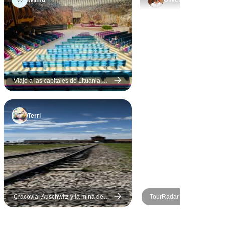
público. La inclusión del
ciclismo en el espigón frente
a Kaliningrado, y del kayak
en un parque nacional
lituano, fue un acierto... con
opciones para un grupo
dispar. Lo pasé muy bien, ¡y
Viaje a las capitales de Lituania,
Letonia, Estonia y Finlandia - 10
además aprendí mucho!
días
Terri
Cracovia, Auschwitz y la mina de
TourRadar Aventura - prue
sal de Wieliczka - 4 días