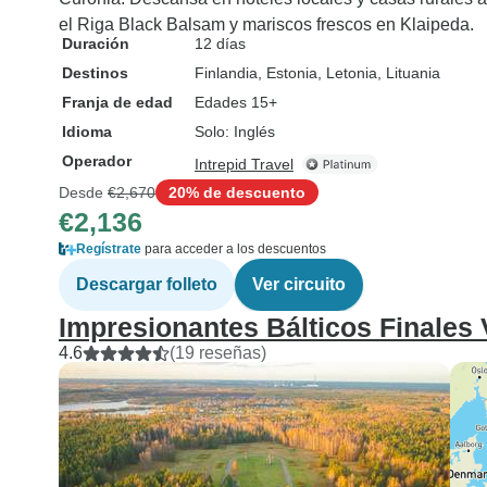
el Riga Black Balsam y mariscos frescos en Klaipeda.
Duración
12 días
Destinos
Finlandia
, Estonia
, Letonia
, Lituania
Franja de edad
Edades 15+
Idioma
Solo: Inglés
Operador
Intrepid Travel
Desde
€2,670
20% de descuento
€2,136
Regístrate
para acceder a los descuentos
Descargar folleto
Ver circuito
Impresionantes Bálticos Finales 
4.6
(19 reseñas)