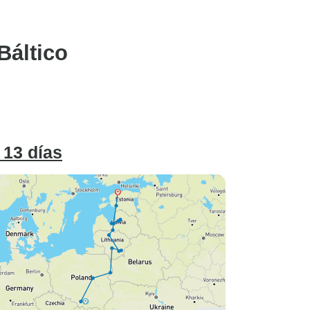
Báltico
 13 días