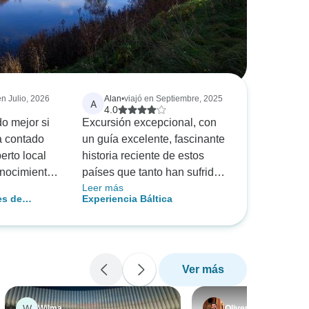
en Julio, 2026
Alan
•
viajó en Septiembre, 2025
A
4.0
do mejor si
Excursión excepcional, con
a contado
un guía excelente, fascinante
erto local
historia reciente de estos
onocimientos
países que tanto han sufrido.
Leer más
ado las
Me sorprendió la profundidad
es de
Experiencia Báltica
del apoyo espontáneo a
 Estonia y
Ucrania ????????.
s
Particularmente especial fue
la habitual mezcla de
Ver más
nacionalidades de Intrepid, la
interacción con los lugareños
y el uso del transporte
W
Wilma
Oliver