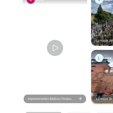
Lo mejor del
(Vilna - Riga
L
Laura
Impresionantes Bálticos Finales
Lo mejor de
Varsovia