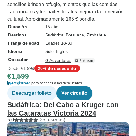
sencillos brindan refugio, mientras que las comidas
tradicionales y los bailes locales mejoran la inmersión
cultural. Aproximadamente 165 € por día.
Duración
15 días
Destinos
Sudáfrica
, Botsuana
, Zimbabue
Franja de edad
Edades 18-39
Idioma
Solo: Inglés
Operador
G Adventures
Desde
€1,999
20% de descuento
€1,599
Regístrate
para acceder a los descuentos
Descargar folleto
Ver circuito
Sudáfrica: Del Cabo a Kruger con
las Cataratas Victoria 2024
5.0
(25 reseñas)