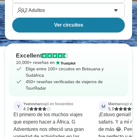
2
Adultos
Ver circuitos
Excellent
10,000+ reseñas en
Elige entre 100+ circuitos en Botsuana y
Sudáfrica
450+ reseñas verificadas de viajeros de
TourRadar
Yvanovna
•
viajó en Noviembre
Marina
•
viajó en 
Y
M
4.0
5.0
El primero de los muchos viajes
¡Estuvo genial! M
que espero hacer a África. G
safaris. Y a mí 
Adventures nos ofreció una gran
de más 😂. Pero e
variedad de actividades en las
fue perfecto y es