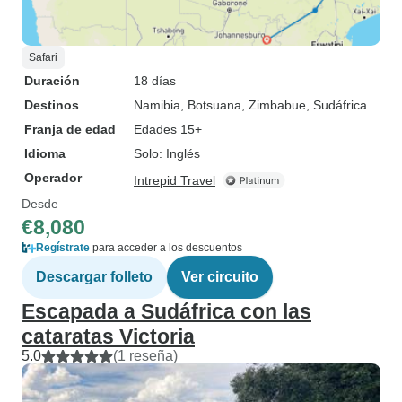
Safari
Duración
18 días
Destinos
Namibia
, Botsuana
, Zimbabue
, Sudáfrica
Franja de edad
Edades 15+
Idioma
Solo: Inglés
Operador
Intrepid Travel
Desde
€8,080
Regístrate
para acceder a los descuentos
Descargar folleto
Ver circuito
Escapada a Sudáfrica con las
cataratas Victoria
5.0
(1 reseña)