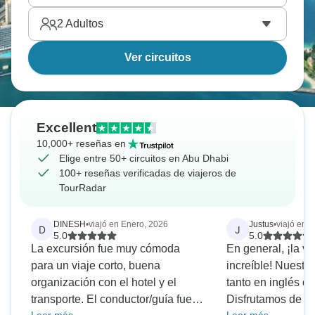
2
Adultos
Ver circuitos
Excellent
10,000+ reseñas en
Elige entre 50+ circuitos en Abu Dhabi
100+ reseñas verificadas de viajeros de
TourRadar
DINESH
•
viajó en Enero, 2026
Justus
•
viajó en 
D
J
5.0
5.0
La excursión fue muy cómoda
En general, ¡la vi
para un viaje corto, buena
increíble! Nuestr
organización con el hotel y el
tanto en inglés c
transporte. El conductor/guía fue
Disfrutamos de c