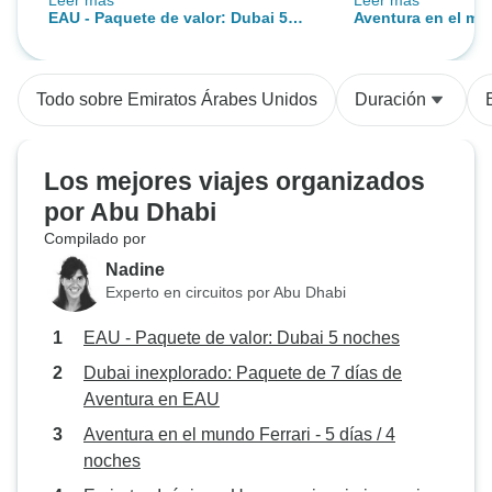
Leer más
Leer más
muy amable y cortés.
estamos deseando
EAU - Paquete de valor: Dubai 5
Aventura en el mun
el año que viene 
noches
/ 4 noches
Tours and Travel.
Todo sobre Emiratos Árabes Unidos
Duración
Los mejores viajes organizados
por Abu Dhabi
Compilado por
Nadine
Experto en circuitos por Abu Dhabi
EAU - Paquete de valor: Dubai 5 noches
Dubai inexplorado: Paquete de 7 días de
Aventura en EAU
Aventura en el mundo Ferrari - 5 días / 4
noches