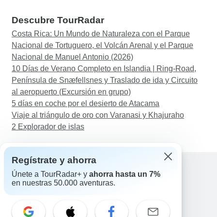
Descubre TourRadar
Costa Rica: Un Mundo de Naturaleza con el Parque
Nacional de Tortuguero, el Volcán Arenal y el Parque
Nacional de Manuel Antonio (2026)
10 Días de Verano Completo en Islandia | Ring-Road,
Península de Snæfellsnes y Traslado de ida y Circuito
al aeropuerto (Excursión en grupo)
5 días en coche por el desierto de Atacama
Viaje al triángulo de oro con Varanasi y Khajuraho
2 Explorador de islas
Regístrate y ahorra
Únete a TourRadar+ y
ahorra hasta un 7%
en nuestras 50.000 aventuras.
Ayuda
Contacta con nosotros
España +34 933 938 984
Correo electrónico: support@tourradar.com