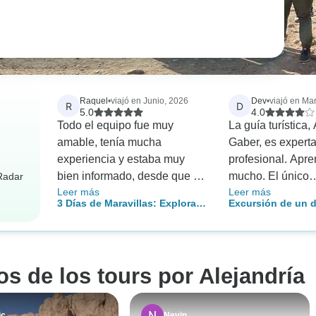
Raquel
•
viajó en Junio, 2026
Dev
•
viajó en Ma
R
D
5.0
4.0
Todo el equipo fue muy
La guía turística,
amable, tenía mucha
Gaber, es experta
experiencia y estaba muy
profesional. Apr
bien informado, desde que se
mucho. El único
rRadar
Leer más
Leer más
acercaba la fecha de llegada
inconveniente son
3 Días de Maravillas: Explora
Excursión de un d
hasta nuestra salida del
horas de viaje de
Guiza, El Cairo y Alejandría
Alejandría desde e
aeropuerto.
de El Cairo a Ale
os de los tours por Alejandría
ic
Nevin