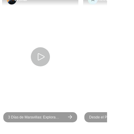
3 Días de Maravillas: Explora
Desde el Puerto de Alejandr
Guiza, El Cairo y Alejandría
Visita privada a las Pirámi
Guiza y al Gran Museo Egi