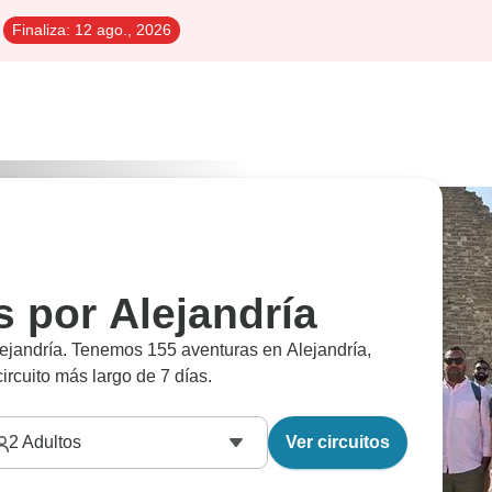
Finaliza:
12 ago., 2026
s por Alejandría
lejandría. Tenemos 155 aventuras en Alejandría,
rcuito más largo de 7 días.
2
Adultos
Ver circuitos