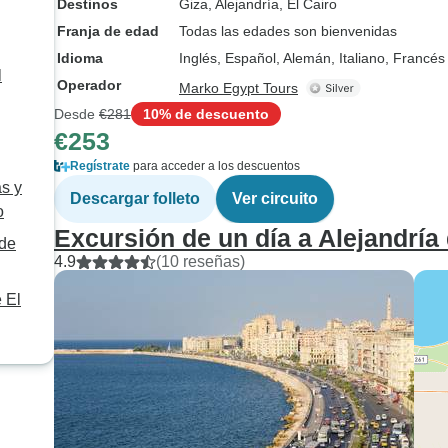
Destinos
Giza
, Alejandría
, El Cairo
Franja de edad
Todas las edades son bienvenidas
Idioma
Inglés, Español, Alemán, Italiano, Francés
l
Operador
Marko Egypt Tours
Desde
€281
10% de descuento
€253
Regístrate
para acceder a los descuentos
s y
Descargar folleto
Ver circuito
o
Excursión de un día a Alejandría
 de
4.9
(10 reseñas)
 El