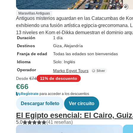
Maravillas Antiguas
Antiguos misterios aguardan en las Catacumbas de Ko
exhibiendo una fusión artística egipcia-grecorromana. 
13 niveles en Kom el-Dikka demuestran el dominio arqu
Duración
1 día
Destinos
Giza
, Alejandría
Franja de edad
Todas las edades son bienvenidas
Idioma
Solo: Inglés
Operador
Marko Egypt Tours
Desde
€74
11% de descuento
€66
Regístrate
para acceder a los descuentos
Descargar folleto
Ver circuito
El Egipto esencial: El Cairo, Guiz
5.0
(41 reseñas)