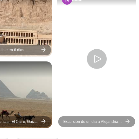
ible en 6 días
encial: El Cairo, Guiza,
Excursión de un día a Alejandría
5 días
desde el Cairo