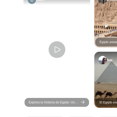
Egipto asequ
Sue
Explora la Historia de Egipto: Un
El Egipto es
Asombroso Recorrido Cultural de 5
Alejandría, 
Días