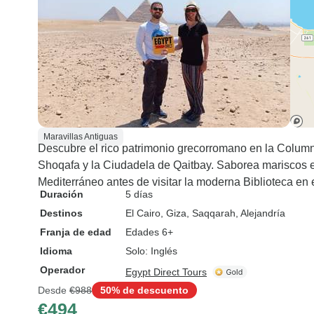
Maravillas Antiguas
Descubre el rico patrimonio grecorromano en la Colu
Shoqafa y la Ciudadela de Qaitbay. Saborea mariscos en
Mediterráneo antes de visitar la moderna Biblioteca en 
Duración
5 días
Destinos
El Cairo
, Giza
, Saqqarah
, Alejandría
Franja de edad
Edades 6+
Idioma
Solo: Inglés
Operador
Egypt Direct Tours
Desde
€988
50% de descuento
€494