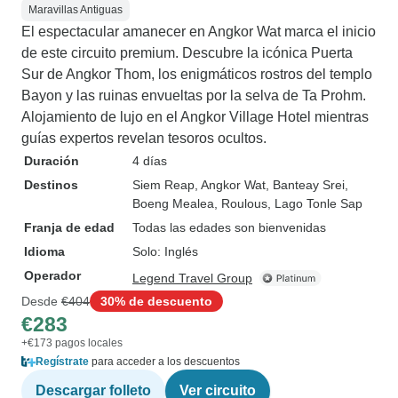
Maravillas Antiguas
El espectacular amanecer en Angkor Wat marca el inicio
de este circuito premium. Descubre la icónica Puerta
Sur de Angkor Thom, los enigmáticos rostros del templo
Bayon y las ruinas envueltas por la selva de Ta Prohm.
Alojamiento de lujo en el Angkor Village Hotel mientras
guías expertos revelan tesoros ocultos.
Duración
4 días
Destinos
Siem Reap
, Angkor Wat
, Banteay Srei
,
Boeng Mealea
, Roulous
, Lago Tonle Sap
Franja de edad
Todas las edades son bienvenidas
Idioma
Solo: Inglés
Operador
Legend Travel Group
Desde
€404
30% de descuento
€283
+€173 pagos locales
Regístrate
para acceder a los descuentos
Descargar folleto
Ver circuito