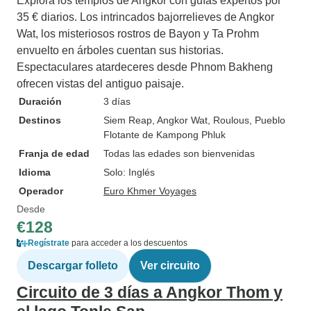
Explora los templos de Angkor con guías expertos por
35 € diarios. Los intrincados bajorrelieves de Angkor
Wat, los misteriosos rostros de Bayon y Ta Prohm
envuelto en árboles cuentan sus historias.
Espectaculares atardeceres desde Phnom Bakheng
ofrecen vistas del antiguo paisaje.
Duración
3 días
Destinos
Siem Reap
, Angkor Wat
, Roulous
, Pueblo
Flotante de Kampong Phluk
Franja de edad
Todas las edades son bienvenidas
Idioma
Solo: Inglés
Operador
Euro Khmer Voyages
Desde
€128
Regístrate
para acceder a los descuentos
Descargar folleto
Ver circuito
Circuito de 3 días a Angkor Thom y