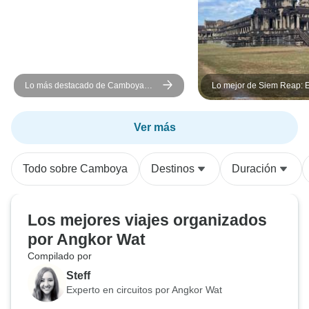
Lo más destacado de Camboya
Lo mejor de Siem Reap: 
Excursión de 5 días de Siem Reap
Privada de 5 Días por Te
a Phnom Penh
Selva y Pueblo Flotante
Ver más
Todo sobre Camboya
Destinos
Duración
Los mejores viajes organizados
por Angkor Wat
Compilado por
Steff
Experto en circuitos por Angkor Wat