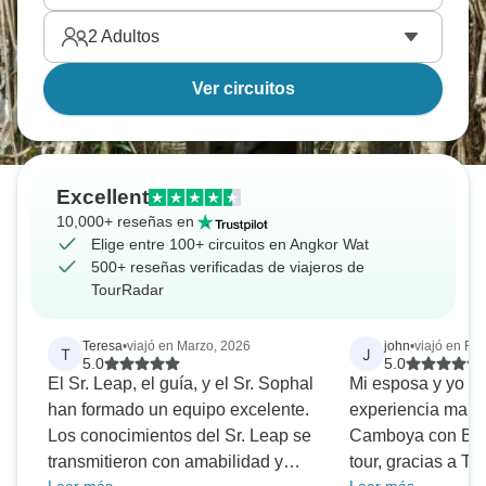
2
Adultos
Ver circuitos
Excellent
10,000+ reseñas en
Elige entre 100+ circuitos en Angkor Wat
500+ reseñas verificadas de viajeros de
TourRadar
Teresa
•
viajó en Marzo, 2026
john
•
viajó en Fe
T
J
5.0
5.0
El Sr. Leap, el guía, y el Sr. Sophal
Mi esposa y yo t
han formado un equipo excelente.
experiencia marav
Los conocimientos del Sr. Leap se
Camboya con Bra
transmitieron con amabilidad y
tour, gracias a To