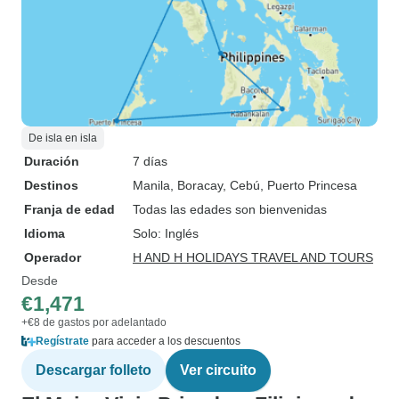
De isla en isla
Duración
7 días
Destinos
Manila
, Boracay
, Cebú
, Puerto Princesa
Franja de edad
Todas las edades son bienvenidas
Idioma
Solo: Inglés
Operador
H AND H HOLIDAYS TRAVEL AND TOURS
Desde
€1,471
+€8 de gastos por adelantado
Regístrate
para acceder a los descuentos
Descargar folleto
Ver circuito