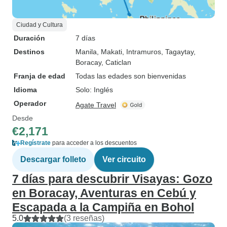
Ciudad y Cultura
Duración
7 días
Destinos
Manila
, Makati
, Intramuros
, Tagaytay
,
Boracay
, Caticlan
Franja de edad
Todas las edades son bienvenidas
Idioma
Solo: Inglés
Operador
Agate Travel
Desde
€2,171
Regístrate
para acceder a los descuentos
Descargar folleto
Ver circuito
7 días para descubrir Visayas: Gozo
en Boracay, Aventuras en Cebú y
Escapada a la Campiña en Bohol
5.0
(3 reseñas)