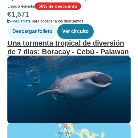
Desde
€3,142
50% de descuento
€1,571
Regístrate
para acceder a los descuentos
Descargar folleto
Ver circuito
Una tormenta tropical de diversión
de 7 días: Boracay - Cebú - Palawan