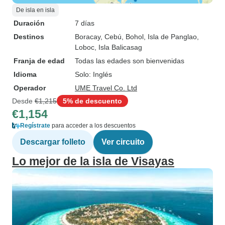
De isla en isla
Duración
7 días
Destinos
Boracay
, Cebú
, Bohol
, Isla de Panglao
,
Loboc
, Isla Balicasag
Franja de edad
Todas las edades son bienvenidas
Idioma
Solo: Inglés
Operador
UME Travel Co. Ltd
Desde
€1,215
5% de descuento
€1,154
Regístrate
para acceder a los descuentos
Descargar folleto
Ver circuito
Lo mejor de la isla de Visayas