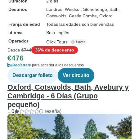
Duración
2 días
Destinos
Londres
, Windsor
, Stonehenge
, Bath
,
Cotswolds
, Castle Combe
, Oxford
Franja de edad
Todas las edades son bienvenidas
Idioma
Solo: Inglés
Operador
Click Tours
Desde
€744
36% de descuento
€476
Regístrate
para acceder a los descuentos
Descargar folleto
Ver circuito
Oxford, Cotswolds, Bath, Avebury y
Cambridge - 6 Días (Grupo
pequeño)
1.0
(1 reseña)