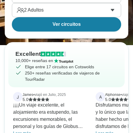
2
Adultos
Ver circuitos
Excellent
10,000+ reseñas en
Elige entre 17 circuitos en Cotswolds
250+ reseñas verificadas de viajeros de
TourRadar
James
•
viajó en Julio, 2025
Alphonse
•
viajó 
J
A
5.0
5.0
¡¡¡¡Un viaje excelente, el
Disfrutamos much
alojamiento era estupendo, las
y lo único que l
excursiones memorables, el
haber hecho una 
personal y los guías de Globus
disfrutamos de las