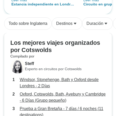
Leer más
Leer más
conocedores, eficientes y
aprendimos sobre 
Estancia independiente en Londres
Circuito en grupo 
serviciales, el viaje superó las
cada lugar al que
y París
a Windsor, Stoneh
expectativas!!!!
guía conocía bien
Oxford desde Lon
a los que íbamos
Todo sobre Inglaterra
Destinos
Duración
esta excursión y 
planearemos una
larga en el futuro.
Los mejores viajes organizados
por Cotswolds
Compilado por
Steff
Experto en circuitos por Cotswolds
Windsor, Stonehenge, Bath y Oxford desde
Londres - 2 Días
Oxford, Cotswolds, Bath, Avebury y Cambridge
- 6 Días (Grupo pequeño)
Prueba a Gran Bretaña - 7 días / 6 noches (11
destinations)