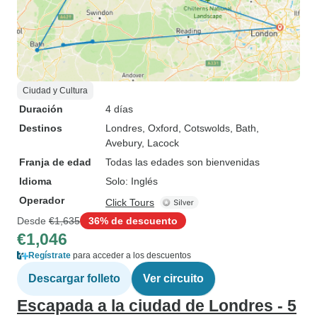
Ciudad y Cultura
Duración
4 días
Destinos
Londres
, Oxford
, Cotswolds
, Bath
,
Avebury
, Lacock
Franja de edad
Todas las edades son bienvenidas
Idioma
Solo: Inglés
Operador
Click Tours
Desde
€1,635
36% de descuento
€1,046
Regístrate
para acceder a los descuentos
Descargar folleto
Ver circuito
Escapada a la ciudad de Londres - 5