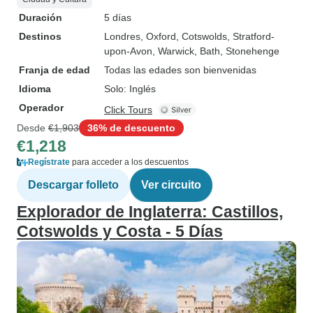
Duración
5 días
Destinos
Londres
, Oxford
, Cotswolds
, Stratford-
upon-Avon
, Warwick
, Bath
, Stonehenge
Franja de edad
Todas las edades son bienvenidas
Idioma
Solo: Inglés
Operador
Click Tours
Desde
€1,903
36% de descuento
€1,218
Regístrate
para acceder a los descuentos
Descargar folleto
Ver circuito
Explorador de Inglaterra: Castillos,
Cotswolds y Costa - 5 Días