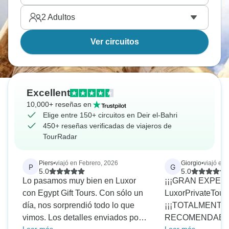
2
Adultos
Ver circuitos
Excellent
10,000+ reseñas en
Elige entre 150+ circuitos en Deir el-Bahri
450+ reseñas verificadas de viajeros de
TourRadar
Piers
•
viajó en Febrero, 2026
Giorgio
•
viajó en
P
G
5.0
5.0
Lo pasamos muy bien en Luxor
¡¡¡GRAN EXPERI
con Egypt Gift Tours. Con sólo un
LuxorPrivateTour!!
día, nos sorprendió todo lo que
¡¡¡TOTALMENTE
vimos. Los detalles enviados por
RECOMENDABLE