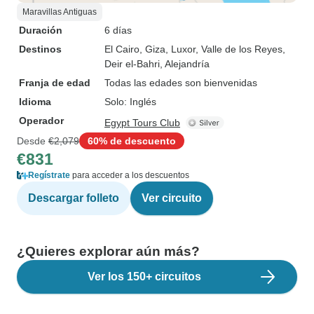
Maravillas Antiguas
Duración
6 días
Destinos
El Cairo
, Giza
, Luxor
, Valle de los Reyes
,
Deir el-Bahri
, Alejandría
Franja de edad
Todas las edades son bienvenidas
Idioma
Solo: Inglés
Operador
Egypt Tours Club
Desde
€2,079
60% de descuento
€831
Regístrate
para acceder a los descuentos
Descargar folleto
Ver circuito
¿Quieres explorar aún más?
Ver los 150+ circuitos