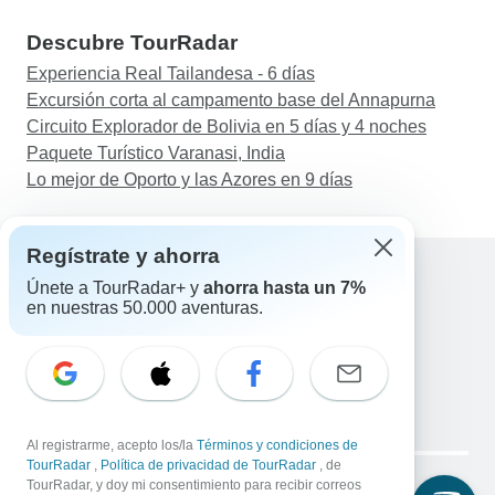
Descubre TourRadar
Experiencia Real Tailandesa - 6 días
Excursión corta al campamento base del Annapurna
Circuito Explorador de Bolivia en 5 días y 4 noches
Paquete Turístico Varanasi, India
Lo mejor de Oporto y las Azores en 9 días
Regístrate y ahorra
Únete a TourRadar+ y
ahorra hasta un 7%
en nuestras 50.000 aventuras.
Ayuda
Contacta con nosotros
España +34 933 938 984
Correo electrónico: support@tourradar.com
Selecciona el idioma
EN
DE
ES
FR
NL
Al registrarme, acepto los/la
Términos y condiciones de
Copyright © TourRadar. Todos los derechos reservados.
TourRadar
,
Política de privacidad de TourRadar
, de
Aviso legal
TourRadar, y doy mi consentimiento para recibir correos
Política de privacidad
Cookies