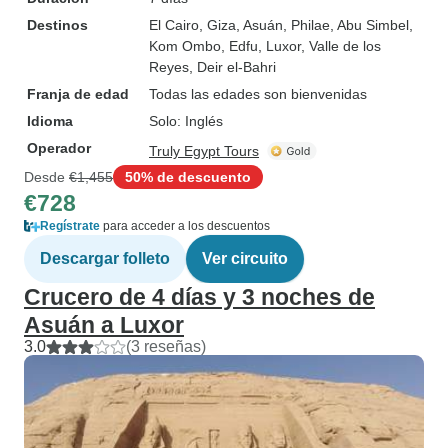
Destinos
El Cairo
, Giza
, Asuán
, Philae
, Abu Simbel
,
Kom Ombo
, Edfu
, Luxor
, Valle de los
Reyes
, Deir el-Bahri
Franja de edad
Todas las edades son bienvenidas
Idioma
Solo: Inglés
Operador
Truly Egypt Tours
Desde
€1,455
50% de descuento
€728
Regístrate
para acceder a los descuentos
Descargar folleto
Ver circuito
Crucero de 4 días y 3 noches de
Asuán a Luxor
3.0
(3 reseñas)