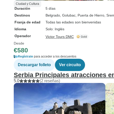
Ciudad y Cultura
Duración
5 días
Destinos
Belgrado
, Golubac
, Puerta de Hierro
, Srem
Franja de edad
Todas las edades son bienvenidas
Idioma
Solo: Inglés
Operador
Victor Tours DMC
Desde
€580
Regístrate
para acceder a los descuentos
Descargar folleto
Ver circuito
Serbia Principales atracciones e
5.0
(2 reseñas)