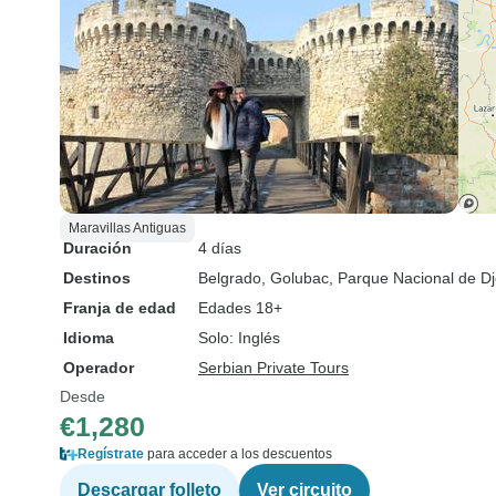
Maravillas Antiguas
Duración
4 días
Destinos
Belgrado
, Golubac
, Parque Nacional de D
Franja de edad
Edades 18+
Idioma
Solo: Inglés
Operador
Serbian Private Tours
Desde
€1,280
Regístrate
para acceder a los descuentos
Descargar folleto
Ver circuito