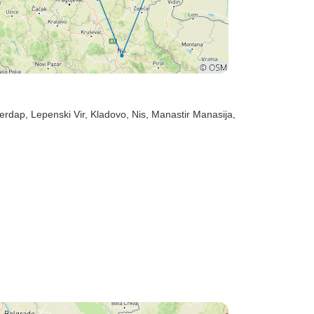
jerdap
, Lepenski Vir
, Kladovo
, Nis
, Manastir Manasija
,