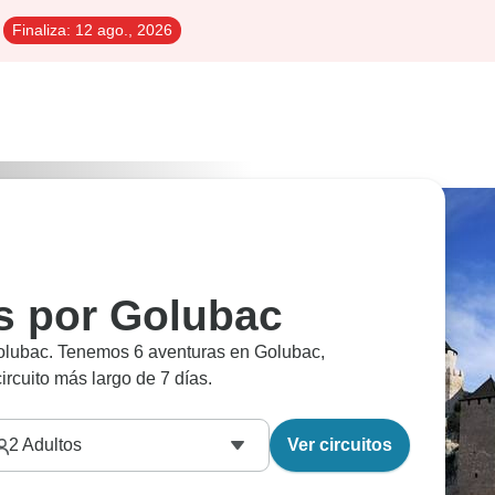
Finaliza:
12 ago., 2026
es por Golubac
Golubac. Tenemos 6 aventuras en Golubac,
rcuito más largo de 7 días.
2
Adultos
Ver circuitos