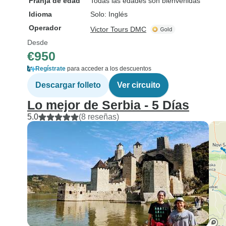
Franja de edad
Todas las edades son bienvenidas
Idioma
Solo: Inglés
Operador
Victor Tours DMC
Desde
€950
Regístrate
para acceder a los descuentos
Descargar folleto
Ver circuito
Lo mejor de Serbia - 5 Días
5.0
(8 reseñas)