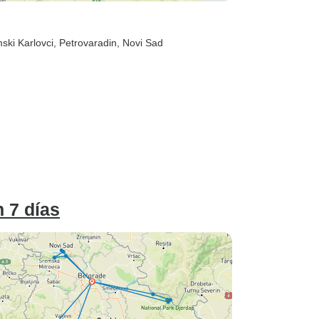
ski Karlovci
, Petrovaradin
, Novi Sad
n 7 días