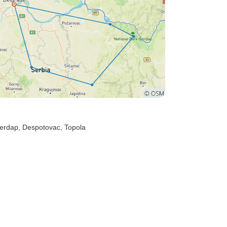
jerdap
, Despotovac
, Topola