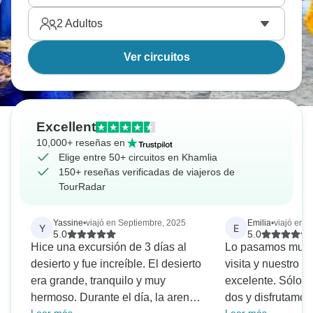
2
Adultos
Ver circuitos
Excellent
10,000+ reseñas en
Elige entre 50+ circuitos en Khamlia
150+ reseñas verificadas de viajeros de
TourRadar
Yassine
•
viajó en Septiembre, 2025
Emilia
•
viajó en A
Y
E
5.0
5.0
Hice una excursión de 3 días al
Lo pasamos muy b
desierto y fue increíble. El desierto
visita y nuestro g
era grande, tranquilo y muy
excelente. Sólo 
hermoso. Durante el día, la arena
dos y disfrutamo