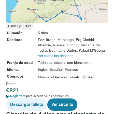
Ciudad y Cultura
Duración
5 días
Destinos
Fez
, Ifrane
, Merzouga
, Erg Chebbi
,
Khamlia
, Rissani
, Tinghir
, Garganta del
Todra
, Boumalne Dades
, Kalaat M'Gouna
Ver todos los destinos
Franja de edad
Todas las edades son bienvenidas
Idioma
Inglés, Español, Francés
Operador
Morocco Flawless Travels
Desde
€821
Regístrate
para acceder a los descuentos
Descargar folleto
Ver circuito