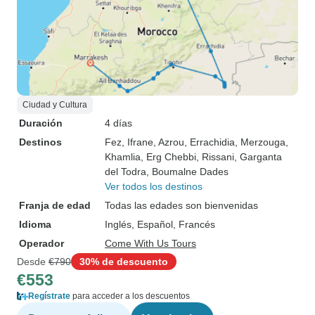
Ciudad y Cultura
Duración
4 días
Destinos
Fez
, Ifrane
, Azrou
, Errachidia
, Merzouga
,
Khamlia
, Erg Chebbi
, Rissani
, Garganta
del Todra
, Boumalne Dades
Ver todos los destinos
Franja de edad
Todas las edades son bienvenidas
Idioma
Inglés, Español, Francés
Operador
Come With Us Tours
Desde
€790
30% de descuento
€553
Regístrate
para acceder a los descuentos