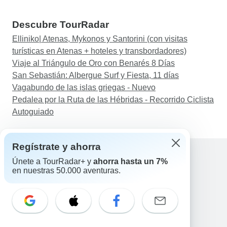
Descubre TourRadar
Elliniko| Atenas, Mykonos y Santorini (con visitas
turísticas en Atenas + hoteles y transbordadores)
Viaje al Triángulo de Oro con Benarés 8 Días
San Sebastián: Albergue Surf y Fiesta, 11 días
Vagabundo de las islas griegas - Nuevo
Pedalea por la Ruta de las Hébridas - Recorrido Ciclista
Autoguiado
Regístrate y ahorra
Únete a TourRadar+ y
ahorra hasta un 7%
en nuestras 50.000 aventuras.
Ayuda
Contacta con nosotros
España +34 933 938 984
Correo electrónico: support@tourradar.com
Selecciona el idioma
EN
DE
ES
FR
NL