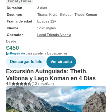
Ciudad y Cultura
Duración
3 días
Destinos
Tirana
, Krujë
, Shkoder
, Theth
, Koman
Franja de edad
Edades 12+
Idioma
Solo: Inglés
Operador
Local Friends Albania
Desde
€450
Regístrate
para acceder a los descuentos
Descargar folleto
Ver circuito
Excursión Autoguiada: Theth,
Valbona y Lago Koman en 4 Días
4.9
(13 reseñas)