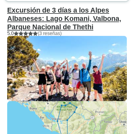
proceso de planificación. Fue un
Excursión de 3 días a los Alpes
viaje inolvidable para toda nuestra
Albaneses: Lago Komani, Valbona,
familia. Recomendamos de todo
Parque Nacional de Thethi
corazón LIT Travel & Tours a
5.0
(3 reseñas)
cualquiera que ame la naturaleza,
el senderismo y las experiencias
auténticas.