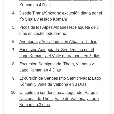
auténtica pasión por la región.
Koman en 4 Días
Gracias a él, no sólo
Desde Tirana/Shkodra: excursión diaria por el
presenciamos paisajes
río Shala y el lago Komani
impresionantes, sino que también
adquirimos conocimientos
Picos de los Alpes Albaneses: Paquete de 7
significativos sobre la cultura y las
días en coche todoterreno
tradiciones del norte de Albania.
Aventuras y Actividades en Albania - 5 días
La excursión logró un equilibrio
Excursión Autoguiada: Senderismo por el
perfecto entre actividad física,
Lago Komani y el Valle de Valbona en 3 días
naturaleza e intercambio cultural.
Cada etapa se planificó
Excursión Semiprivada; Theth, Valbona y
cuidadosamente, y aunque los
Lago Koman en 4 Días
alojamientos eran básicos, eran
Excursión de Senderismo Semiprivada; Lago
auténticos, acogedores y
Komani y Valle de Valbona en 3 Días
exactamente lo que esperábamos.
Circuito de senderismo autoguiado: Parque
Muchas gracias también a
Nacional de Theth, Valle de Valbona y Lago
Esmeralda, de LIT Travel & Tours,
Koman en 3 días
que nos apoyó con paciencia y
amabilidad durante todo el