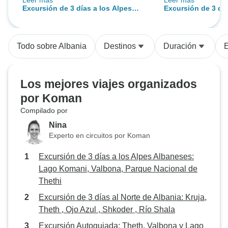
Leer más
Leer más
Travel & Tours fue una aventura
hermosa mezcla de
Excursión de 3 días a los Alpes
Excursión de 3 día
fantástica, ¡no podría haber sido
naturaleza, este v
Albaneses: Lago Komani, Valbona,
Albania: Kruja, The
mejor! Desde el primer contacto
río, lago, ciudad
Parque Nacional de Thethi
Shkoder , Río Sha
hasta la etapa final, todo estuvo
lugares de interés
Todo sobre Albania
Destinos
Duración
E
excepcionalmente bien
organizado: profesional, fiable y
con un toque maravillosamente
Los mejores viajes organizados
personal. Un agradecimiento
por Koman
especial a nuestro guía Bled, cuya
Compilado por
calidez, atención y amabilidad
hicieron de la excursión un
Nina
verdadero momento culminante
Experto en circuitos por Koman
para todos nosotros,
Excursión de 3 días a los Alpes Albaneses:
especialmente para nuestros dos
Lago Komani, Valbona, Parque Nacional de
hijos adolescentes. Conectó muy
Thethi
bien con ellos y enriqueció
nuestra experiencia con historias
Excursión de 3 días al Norte de Albania: Kruja,
fascinantes, profundos
Theth , Ojo Azul , Shkoder , Río Shala
conocimientos locales y su
Excursión Autoguiada: Theth, Valbona y Lago