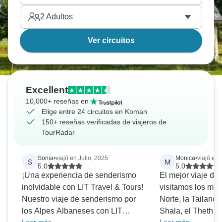
2
Adultos
Ver circuitos
Excellent
10,000+ reseñas en
Elige entre 24 circuitos en Koman
150+ reseñas verificadas de viajeros de
TourRadar
Sonia
•
viajó en Julio, 2025
Monica
•
viajó en 
S
M
5.0
5.0
¡Una experiencia de senderismo
El mejor viaje de 
inolvidable con LIT Travel & Tours!
visitamos los mej
Nuestro viaje de senderismo por
Norte, la Tailandi
los Alpes Albaneses con LIT
Shala, el Theth y