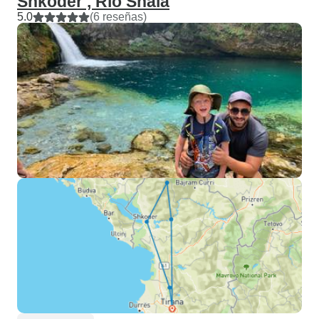
Shkoder , Río Shala
5.0
(6 reseñas)