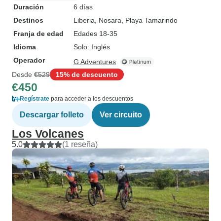
Duración
6 días
Destinos
Liberia
, Nosara
, Playa Tamarindo
Franja de edad
Edades 18-35
Idioma
Solo: Inglés
Operador
G Adventures
Desde
€529
15% de descuento
€450
Regístrate
para acceder a los descuentos
Descargar folleto
Ver circuito
Los Volcanes
5.0
(1 reseña)