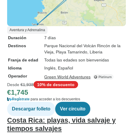
Aventura y Adrenalina
Duración
7 días
Destinos
Parque Nacional del Volcán Rincón de la
Vieja
, Playa Tamarindo
, Liberia
Franja de edad
Todas las edades son bienvenidas
Idioma
Inglés, Español
Operador
Green World Adventures
Desde
€1,938
10% de descuento
€1,745
Regístrate
para acceder a los descuentos
Descargar folleto
Ver circuito
Costa Rica: playas, vida salvaje y
tiempos salvajes