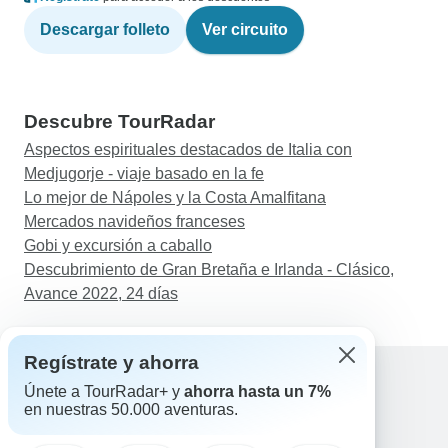
Descargar folleto
Ver circuito
Descubre TourRadar
Aspectos espirituales destacados de Italia con
Medjugorje - viaje basado en la fe
Lo mejor de Nápoles y la Costa Amalfitana
Mercados navideños franceses
Gobi y excursión a caballo
Descubrimiento de Gran Bretaña e Irlanda - Clásico,
Avance 2022, 24 días
Regístrate y ahorra
Únete a TourRadar+ y
ahorra hasta un 7%
en nuestras 50.000 aventuras.
Ayuda
Contacta con nosotros