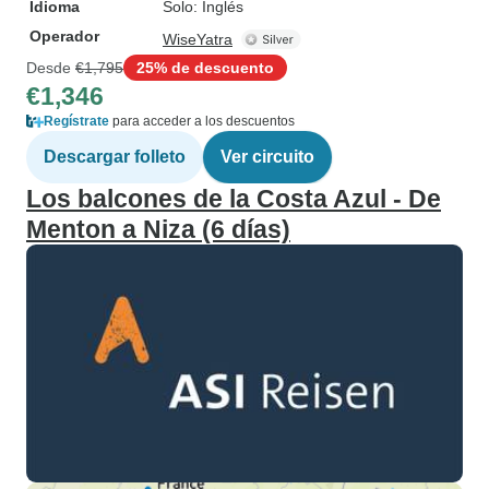
Idioma
Solo: Inglés
Operador
WiseYatra
Desde
€1,795
25% de descuento
€1,346
Regístrate
para acceder a los descuentos
Descargar folleto
Ver circuito
Los balcones de la Costa Azul - De
Menton a Niza (6 días)