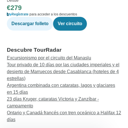
Desde
€279
Regístrate
para acceder a los descuentos
Descargar folleto
Ver circuito
Descubre TourRadar
Excursionismo por el circuito del Manaslu
Tour privado de 10 días por las ciudades imperiales y el
desierto de Marruecos desde Casablanca (hoteles de 4
estrellas)
Argentina combinada con cataratas, lagos y glaciares
en 15 días
23 días Kruger, cataratas Victoria y Zanzíbar -
campamento
Ontario y Canadá francés con tren oceánico a Halifax 12
días