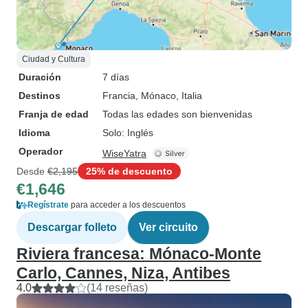
Ciudad y Cultura
Duración
7 días
Destinos
Francia
, Mónaco
, Italia
Franja de edad
Todas las edades son bienvenidas
Idioma
Solo: Inglés
Operador
WiseYatra
Desde
€2,195
25% de descuento
€1,646
Regístrate
para acceder a los descuentos
Descargar folleto
Ver circuito
Riviera francesa: Mónaco-Monte
Carlo, Cannes, Niza, Antibes
4.0
(14 reseñas)