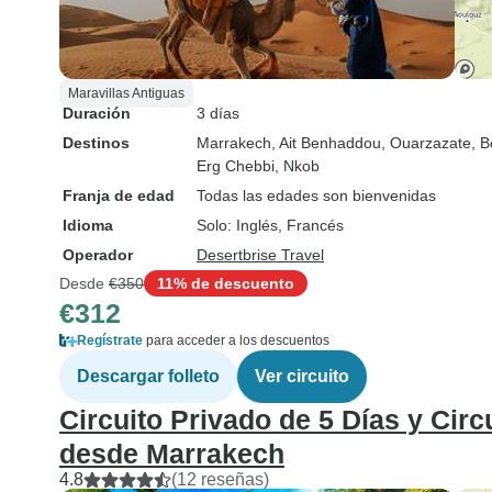
Maravillas Antiguas
Duración
3 días
Destinos
Marrakech
, Ait Benhaddou
, Ouarzazate
, 
Erg Chebbi
, Nkob
Franja de edad
Todas las edades son bienvenidas
Idioma
Solo: Inglés, Francés
Operador
Desertbrise Travel
Desde
€350
11% de descuento
€312
Regístrate
para acceder a los descuentos
Descargar folleto
Ver circuito
Circuito Privado de 5 Días y Circ
desde Marrakech
4.8
(12 reseñas)