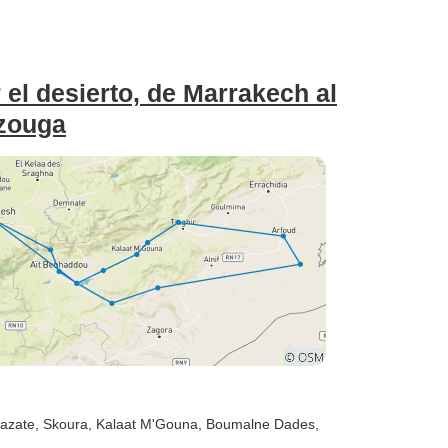
 el desierto, de Marrakech al
rzouga
zazate
, Skoura
, Kalaat M'Gouna
, Boumalne Dades
,