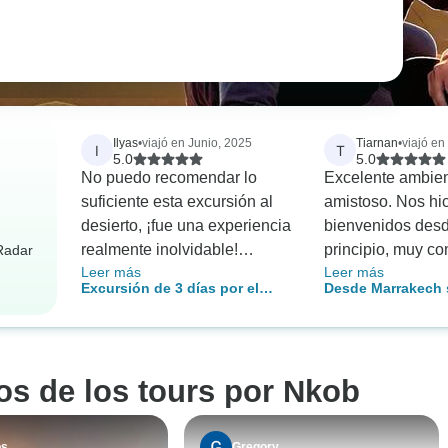
Ilyas
•
viajó en Junio, 2025
Tiarnan
•
viajó en
I
T
5.0
5.0
No puedo recomendar lo
Excelente ambie
suficiente esta excursión al
amistoso. Nos hic
desierto, ¡fue una experiencia
bienvenidos desd
realmente inolvidable!
principio, muy c
rRadar
Leer más
Leer más
Yassine, nuestro guía, fue
con nosotros a lo
Excursión de 3 días por el
Desde Marrakech s
excepcionalmente amable,
días. Mostró punt
desierto del Sahara desde
días por el desier
increíblemente informado y
increíbles. No po
Marrakech
Merzouga con co
fue un placer estar con él. Se
recomendar más a
esforzó al máximo para
ros de los tours por Nkob
asegurarse de que todos los
aspectos del viaje superaran
nuestras expectativas. El
os
Gregory