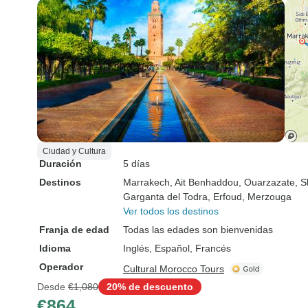
Ciudad y Cultura
Duración
5 días
Destinos
Marrakech
, Ait Benhaddou
, Ouarzazate
, 
Garganta del Todra
, Erfoud
, Merzouga
Ver todos los destinos
Franja de edad
Todas las edades son bienvenidas
Idioma
Inglés, Español, Francés
Operador
Cultural Morocco Tours
Desde
€1,080
20% de descuento
€864