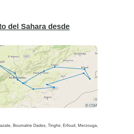
rto del Sahara desde
zazate
, Boumalne Dades
, Tinghir
, Erfoud
, Merzouga
,