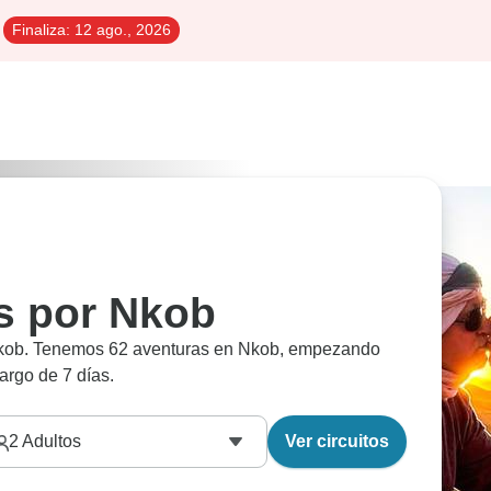
Finaliza:
12 ago., 2026
es por Nkob
 Nkob. Tenemos 62 aventuras en Nkob, empezando
largo de 7 días.
2
Adultos
Ver circuitos