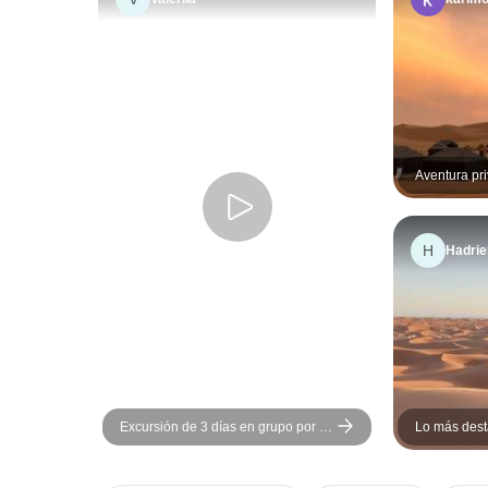
Aventura pri
desierto: d
de Merzoug
H
Hadrie
Excursión de 3 días en grupo por el
Lo más des
desierto, de Marrakech al
Tour privado
campamento del desierto de
Merzouga