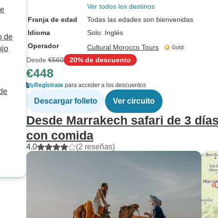
Ver todos los destinos
de
Franja de edad
Todas las edades son bienvenidas
Idioma
Solo: Inglés
o de
Operador
Cultural Morocco Tours
ujo
Desde
€560
20% de descuento
€448
Regístrate
para acceder a los descuentos
sde
Descargar folleto
Ver circuito
Desde Marrakech safari de 3 días
con comida
4.0
(2 reseñas)