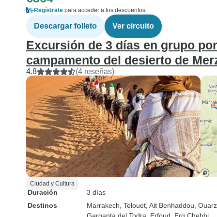
Regístrate
para acceder a los descuentos
Descargar folleto
Ver circuito
Excursión de 3 días en grupo por
campamento del desierto de Me
4.8
(4 reseñas)
Ciudad y Cultura
Duración
3 días
Destinos
Marrakech
, Telouet
, Ait Benhaddou
, Ouar
Garganta del Todra
, Erfoud
, Erg Chebbi