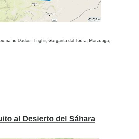
Boumalne Dades
, Tinghir
, Garganta del Todra
, Merzouga
,
uito al Desierto del Sáhara