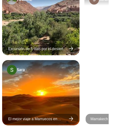
Excursión de 5 días por el desierto -
montañas del Atlas y luego una
noche en Essaouira
Sara
El mejor viaje a Marruecos en
Marrakech a Merzouga y
familia - 5 días
Experiencia en el Desierto 
Zagora en 6 Días Tour Priv