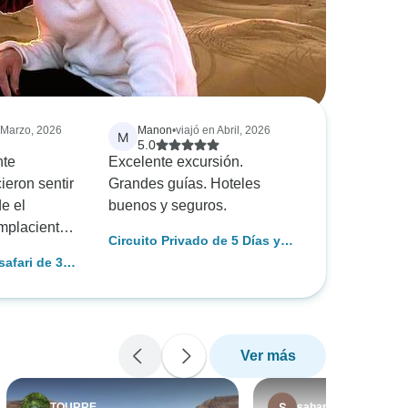
 Marzo, 2026
Manon
•
viajó en Abril, 2026
M
5.0
nte
Excelente excursión.
ieron sentir
Grandes guías. Hoteles
e el
buenos y seguros.
omplacientes
Circuito Privado de 5 Días y
 largo de los
Circuito al Desierto del Sáhara
afari de 3
os de vista
desde Marrakech
to de
dría
mida
 la gente
Ver más
TOURRE
sahara