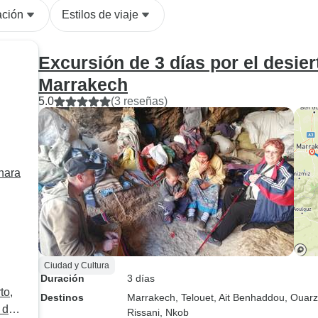
ación
Estilos de viaje
Excursión de 3 días por el desie
Marrakech
5.0
(3 reseñas)
ahara
Ciudad y Cultura
Duración
3 días
to,
Destinos
Marrakech
, Telouet
, Ait Benhaddou
, Ouar
 de
Rissani
, Nkob