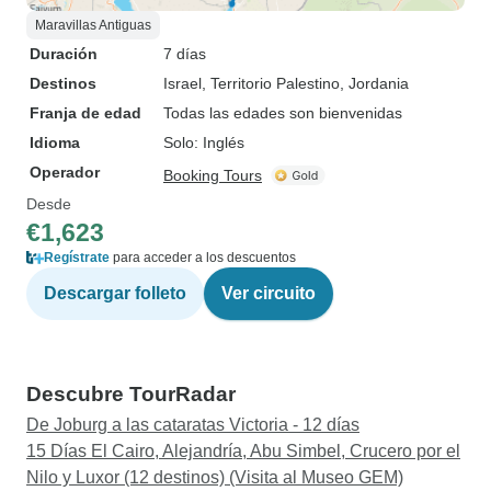
Maravillas Antiguas
Duración
7 días
Destinos
Israel
, Territorio Palestino
, Jordania
Franja de edad
Todas las edades son bienvenidas
Idioma
Solo: Inglés
Operador
Booking Tours
Desde
€1,623
Regístrate
para acceder a los descuentos
Descargar folleto
Ver circuito
Descubre TourRadar
De Joburg a las cataratas Victoria - 12 días
15 Días El Cairo, Alejandría, Abu Simbel, Crucero por el
Nilo y Luxor (12 destinos) (Visita al Museo GEM)