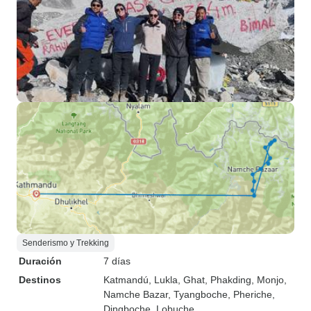
Senderismo y Trekking
Duración
7 días
Destinos
Katmandú
, Lukla
, Ghat
, Phakding
, Monjo
,
Namche Bazar
, Tyangboche
, Pheriche
,
Dingboche
, Lobuche