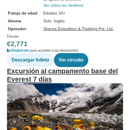
Ver todos los destinos
Franja de edad
Edades 10+
Idioma
Solo: Inglés
Operador
Sherpa Expedition & Trekking Pvt. Ltd.
Desde
€2,771
Regístrate
para acceder a los descuentos
Descargar folleto
Ver circuito
Excursión al campamento base del
Everest 7 días