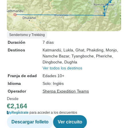
Senderismo y Trekking
Duración
7 días
Destinos
Katmandú
, Lukla
, Ghat
, Phakding
, Monjo
,
Namche Bazar
, Tyangboche
, Pheriche
,
Dingboche
, Dughla
Ver todos los destinos
Franja de edad
Edades 10+
Idioma
Solo: Inglés
Operador
Sherpa Expedition Teams
Desde
€2,164
Regístrate
para acceder a los descuentos
Descargar folleto
Ver circuito