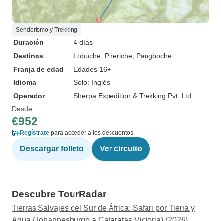
Senderismo y Trekking
Duración
4 días
Destinos
Lobuche
, Pheriche
, Pangboche
Franja de edad
Edades 16+
Idioma
Solo: Inglés
Operador
Sherpa Expedition & Trekking Pvt. Ltd.
Desde
€952
Regístrate
para acceder a los descuentos
Descargar folleto
Ver circuito
Descubre TourRadar
Tierras Salvajes del Sur de África: Safari por Tierra y
Agua (Johannesburgo a Cataratas Victoria) (2026)