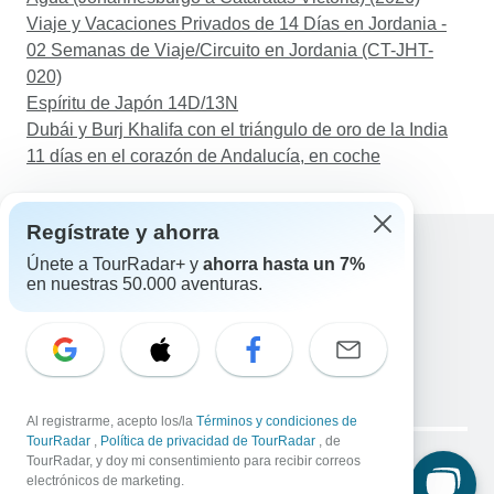
Viaje y Vacaciones Privados de 14 Días en Jordania -
02 Semanas de Viaje/Circuito en Jordania (CT-JHT-
020)
Espíritu de Japón 14D/13N
Dubái y Burj Khalifa con el triángulo de oro de la India
11 días en el corazón de Andalucía, en coche
Regístrate y ahorra
Únete a TourRadar+ y
ahorra hasta un 7%
en nuestras 50.000 aventuras.
Ayuda
Contacta con nosotros
España +34 933 938 984
Correo electrónico: support@tourradar.com
Selecciona el idioma
EN
DE
ES
FR
NL
Al registrarme, acepto los/la
Términos y condiciones de
Copyright © TourRadar. Todos los derechos reservados.
TourRadar
,
Política de privacidad de TourRadar
, de
Aviso legal
TourRadar, y doy mi consentimiento para recibir correos
Política de privacidad
Cookies
electrónicos de marketing.