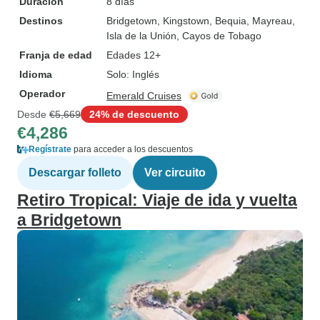
Duración
8 días
Destinos
Bridgetown
, Kingstown
, Bequia
, Mayreau
,
Isla de la Unión
, Cayos de Tobago
Franja de edad
Edades 12+
Idioma
Solo: Inglés
Operador
Emerald Cruises
Desde
€5,669
24% de descuento
€4,286
Regístrate
para acceder a los descuentos
Descargar folleto
Ver circuito
Retiro Tropical: Viaje de ida y vuelta
a Bridgetown