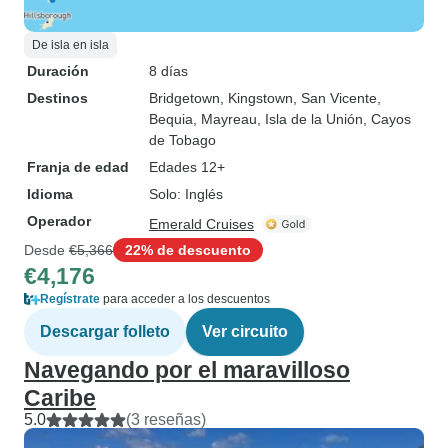
De isla en isla
Duración
8 días
Destinos
Bridgetown
, Kingstown
, San Vicente
,
Bequia
, Mayreau
, Isla de la Unión
, Cayos
de Tobago
Franja de edad
Edades 12+
Idioma
Solo: Inglés
Operador
Emerald Cruises
Desde
€5,366
22% de descuento
€4,176
Regístrate
para acceder a los descuentos
Descargar folleto
Ver circuito
Navegando por el maravilloso
Caribe
5.0
(3 reseñas)