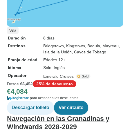
Vela
Duración
8 días
Destinos
Bridgetown
, Kingstown
, Bequia
, Mayreau
,
Isla de la Unión
, Cayos de Tobago
Franja de edad
Edades 12+
Idioma
Solo: Inglés
Operador
Emerald Cruises
Desde
€5,452
25% de descuento
€4,084
Regístrate
para acceder a los descuentos
Descargar folleto
Ver circuito
Navegación en las Granadinas y
Windwards 2028-2029