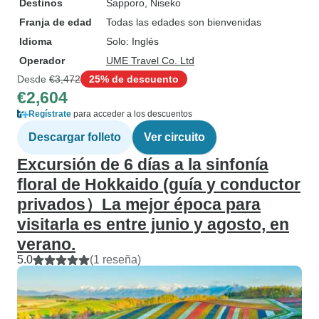
Destinos
Sapporo
, Niseko
Franja de edad
Todas las edades son bienvenidas
Idioma
Solo: Inglés
Operador
UME Travel Co. Ltd
Desde
€3,472
25% de descuento
€2,604
Regístrate
para acceder a los descuentos
Descargar folleto
Ver circuito
Excursión de 6 días a la sinfonía
floral de Hokkaido (guía y conductor
privados）La mejor época para
visitarla es entre junio y agosto, en
verano.
5.0
(1 reseña)