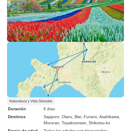
Naturaleza y Vida Silvestre
Duración
6 días
Destinos
Sapporo
, Otaru
, Biei
, Furano
, Asahikawa
,
Muroran
, Toyakoonsen
, Shikotsu-ko
Franja de edad
Todas las edades son bienvenidas