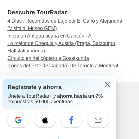
Descubre TourRadar
4 Días : Recorridos de Lujo por El Cairo y Alejandría
(Visita al Museo GEM)
Inicia en Antigua acaba en Cancún - A
Lo mejor de Chequia y Austria (Praga, Salzburgo,
Hallstatt y Viena)
Circuito en helicóptero a Gosaikunda
Iconos del Este de Canadá: De Toronto a Montreal
Regístrate y ahorra
Únete a TourRadar+ y
ahorra hasta un 7%
en nuestras 50.000 aventuras.
Ayuda
Contacta con nosotros
España +34 933 938 984
Correo electrónico: support@tourradar.com
Selecciona el idioma
EN
DE
ES
FR
NL