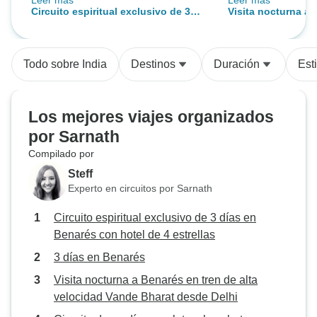
Leer más
Leer más
hoteles eran buenos y estaban
durante las aglo
Circuito espiritual exclusivo de 3
Visita nocturna a 
bien situados, los desayunos eran
días en Benarés con hotel de 4
alta velocidad Va
auténticos y satisfactorios, fue un
estrellas
Delhi
viaje memorable, el personal era
Todo sobre India
Destinos
Duración
Esti
muy cooperativo, los vehículos
estaban limpios y bien
mantenidos, el conductor era
Los mejores viajes organizados
seguro, las indicaciones de la
por Sarnath
carretera eran muy precisas, la
Compilado por
ruta se planificó con mucho
cuidado y fue muy cómoda.
Steff
Experto en circuitos por Sarnath
Circuito espiritual exclusivo de 3 días en
Benarés con hotel de 4 estrellas
3 días en Benarés
Visita nocturna a Benarés en tren de alta
velocidad Vande Bharat desde Delhi