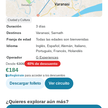
Ciudad y Cultura
Duración
3 días
Destinos
Varanasi
, Sarnath
Franja de edad
Todas las edades son bienvenidas
Idioma
Inglés, Español, Alemán, Italiano,
Portugués, Francés, Holandés
Operador
G Experiences
Desde
€306
40% de descuento
€184
Regístrate
para acceder a los descuentos
Descargar folleto
Ver circuito
¿Quieres explorar aún más?