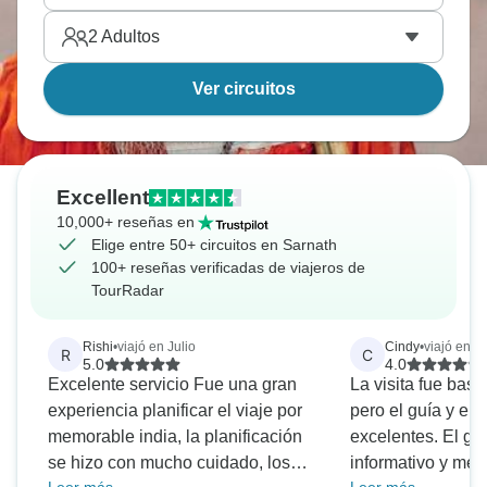
2
Adultos
Ver circuitos
Excellent
10,000+ reseñas en
Elige entre 50+ circuitos en Sarnath
100+ reseñas verificadas de viajeros de
TourRadar
Rishi
•
viajó en Julio
Cindy
•
viajó en M
R
C
5.0
4.0
Excelente servicio Fue una gran
La visita fue bas
experiencia planificar el viaje por
pero el guía y el 
memorable india, la planificación
excelentes. El gu
se hizo con mucho cuidado, los
informativo y me 