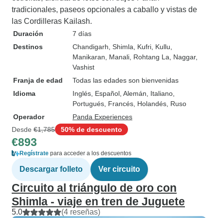
tradicionales, paseos opcionales a caballo y vistas de
las Cordilleras Kailash.
Duración
7 días
Destinos
Chandigarh
, Shimla
, Kufri
, Kullu
,
Manikaran
, Manali
, Rohtang La
, Naggar
,
Vashist
Franja de edad
Todas las edades son bienvenidas
Idioma
Inglés, Español, Alemán, Italiano,
Portugués, Francés, Holandés, Ruso
Operador
Panda Experiences
Desde
€1,785
50% de descuento
€893
Regístrate
para acceder a los descuentos
Descargar folleto
Ver circuito
Circuito al triángulo de oro con
Shimla - viaje en tren de Juguete
5.0
(4 reseñas)