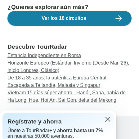
¿Quieres explorar aún más?
Ver los 18 circuitos
Descubre TourRadar
Estancia independiente en Roma
Horizonte Europeo (Estándar, Invierno (Desde Mar '26),
Inicio Londres, Clásico)
De 18 a 35 años: la auténtica Europa Central
Escapada a Tailandia, Malasia y Singapur
Vietnam 15 días súper ahorro - Hanói, Sapa, bahía de
Ha Long, Hue, Hoi An, Sai Gon, delta del Mekong
Regístrate y ahorra
Únete a TourRadar+ y
ahorra hasta un 7%
en nuestras 50.000 aventuras.
Ayuda