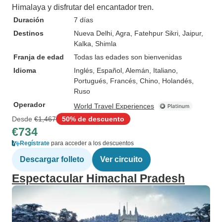
Himalaya y disfrutar del encantador tren.
Duración
7 días
Destinos
Nueva Delhi
, Agra
, Fatehpur Sikri
, Jaipur
,
Kalka
, Shimla
Franja de edad
Todas las edades son bienvenidas
Idioma
Inglés, Español, Alemán, Italiano,
Portugués, Francés, Chino, Holandés,
Ruso
Operador
World Travel Experiences
Desde
€1,467
50% de descuento
€734
Regístrate
para acceder a los descuentos
Descargar folleto
Ver circuito
Espectacular Himachal Pradesh