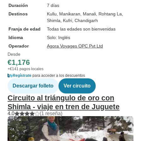
Duración
7 días
Destinos
Kullu
, Manikaran
, Manali
, Rohtang La
,
Shimla
, Kufri
, Chandigarh
Franja de edad
Todas las edades son bienvenidas
Idioma
Solo: Inglés
Operador
Agora Voyages OPC Pvt Ltd
Desde
€1,176
+€141 pagos locales
Regístrate
para acceder a los descuentos
Descargar folleto
Ver circuito
Circuito al triángulo de oro con
Shimla - viaje en tren de Juguete
4.0
(1 reseña)