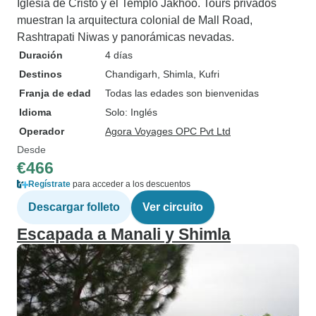
Iglesia de Cristo y el Templo Jakhoo. Tours privados
muestran la arquitectura colonial de Mall Road,
Rashtrapati Niwas y panorámicas nevadas.
Duración
4 días
Destinos
Chandigarh
, Shimla
, Kufri
Franja de edad
Todas las edades son bienvenidas
Idioma
Solo: Inglés
Operador
Agora Voyages OPC Pvt Ltd
Desde
€466
Regístrate
para acceder a los descuentos
Descargar folleto
Ver circuito
Escapada a Manali y Shimla