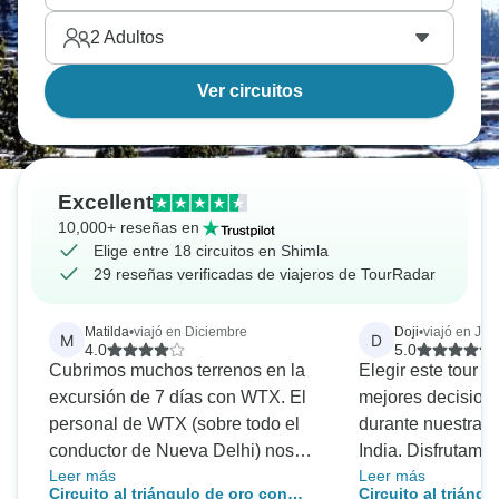
2
Adultos
Ver circuitos
Excellent
10,000+ reseñas en
Elige entre 18 circuitos en Shimla
29 reseñas verificadas de viajeros de TourRadar
Matilda
•
viajó en Diciembre
Doji
•
viajó en Jul
M
D
4.0
5.0
Cubrimos muchos terrenos en la
Elegir este tour f
excursión de 7 días con WTX. El
mejores decisio
personal de WTX (sobre todo el
durante nuestras 
conductor de Nueva Delhi) nos
India. Disfrutamo
Leer más
Leer más
prestó unos servicios excelentes
fortalezas, grandi
Circuito al triángulo de oro con
Circuito al triáng