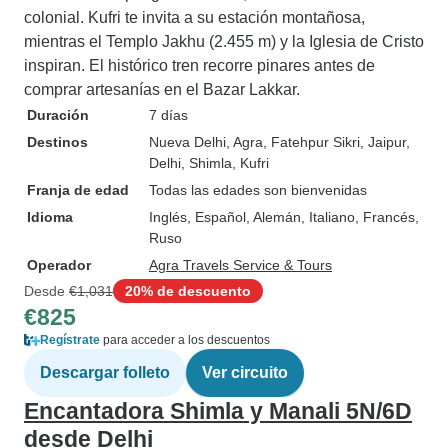
colonial. Kufri te invita a su estación montañosa,
mientras el Templo Jakhu (2.455 m) y la Iglesia de Cristo
inspiran. El histórico tren recorre pinares antes de
comprar artesanías en el Bazar Lakkar.
Duración
7 días
Destinos
Nueva Delhi
, Agra
, Fatehpur Sikri
, Jaipur
,
Delhi
, Shimla
, Kufri
Franja de edad
Todas las edades son bienvenidas
Idioma
Inglés, Español, Alemán, Italiano, Francés,
Ruso
Operador
Agra Travels Service & Tours
Desde
€1,031
20% de descuento
€825
Regístrate
para acceder a los descuentos
Descargar folleto
Ver circuito
Encantadora Shimla y Manali 5N/6D
desde Delhi