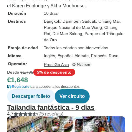
el Karen Ecolodge y Akha Mudhouse.
Duración
10 días
Destinos
Bangkok
, Damnoen Saduak
, Chiang Mai
,
Parque Nacional de Mae Wang
, Chiang
Rai
, Doi Mae Salong
, Parque del Triángulo
de Oro
Franja de edad
Todas las edades son bienvenidas
Idioma
Inglés, Español, Alemán, Francés, Ruso
Operador
PrestiGo Asia
Desde
€1,735
5% de descuento
€1,648
Regístrate
para acceder a los descuentos
Descargar folleto
Ver circuito
Tailandia fantástica - 9 días
4.7
(75 reseñas)