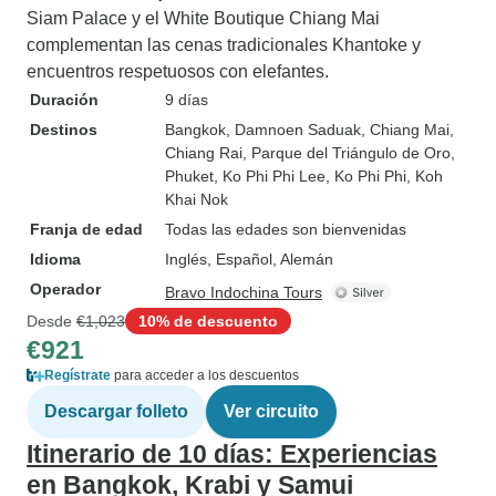
Siam Palace y el White Boutique Chiang Mai
complementan las cenas tradicionales Khantoke y
encuentros respetuosos con elefantes.
Duración
9 días
Destinos
Bangkok
, Damnoen Saduak
, Chiang Mai
,
Chiang Rai
, Parque del Triángulo de Oro
,
Phuket
, Ko Phi Phi Lee
, Ko Phi Phi
, Koh
Khai Nok
Franja de edad
Todas las edades son bienvenidas
Idioma
Inglés, Español, Alemán
Operador
Bravo Indochina Tours
Desde
€1,023
10% de descuento
€921
Regístrate
para acceder a los descuentos
Descargar folleto
Ver circuito
Itinerario de 10 días: Experiencias
en Bangkok, Krabi y Samui