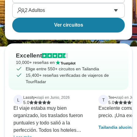
2
Adultos
Ver circuitos
Excellent
10,000+ reseñas en
Elige entre 550+ circuitos en Tailandia
15,400+ reseñas verificadas de viajeros de
TourRadar
Lassity
•
viajó en Junio, 2026
Tee
•
viajó en Jun
L
T
5.0
5.0
El viaje estaba muy bien
Excelente comuni
organizado, los traslados fueron
precio. ¡Una excur
puntuales y todo salió a la
Tailandia alucinan
perfección. Todos los hoteles