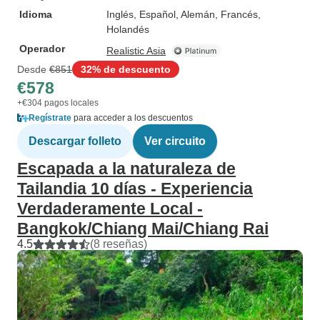
Idioma
Inglés, Español, Alemán, Francés,
Holandés
Operador
Realistic Asia
Desde
€851
32% de descuento
€578
+€304 pagos locales
Regístrate
para acceder a los descuentos
Descargar folleto
Ver circuito
Escapada a la naturaleza de
Tailandia 10 días - Experiencia
Verdaderamente Local -
Bangkok/Chiang Mai/Chiang Rai
4.5
(8 reseñas)