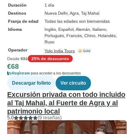
Duración
1 día
Destinos
Nueva Delhi
, Agra
, Taj Mahal
Franja de edad
Todas las edades son bienvenidas
Idioma
Inglés, Español, Alemán, Italiano,
Portugués, Francés, Chino, Holandés,
Ruso
Operador
Yolo India Tours
Desde
€91
25% de descuento
€68
Regístrate
para acceder a los descuentos
Descargar folleto
Ver circuito
Excursión privada con todo incluido
al Taj Mahal, al Fuerte de Agra y al
patrimonio local
5.0
(9 reseñas)