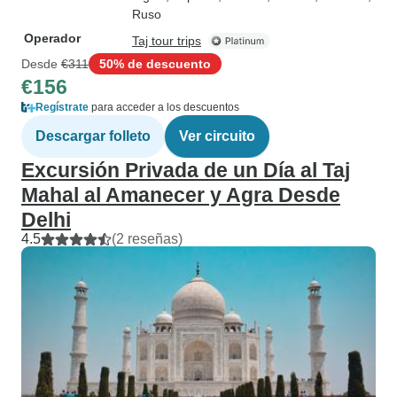
Ruso
Operador
Taj tour trips
Desde
€311
50% de descuento
€156
Regístrate
para acceder a los descuentos
Descargar folleto
Ver circuito
Excursión Privada de un Día al Taj
Mahal al Amanecer y Agra Desde
Delhi
4.5
(2 reseñas)