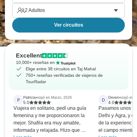
2
Adultos
Ver circuitos
Excellent
10,000+ reseñas en
Elige entre 38 circuitos en Taj Mahal
750+ reseñas verificadas de viajeros de
TourRadar
Patricia
•
viajó en Marzo, 2026
Deven
•
viajó en 
P
D
5.0
4.0
Viajera en solitario, pedí una guía
Pasamos unos dí
femenina y me proporcionaron la
Delhi y Agra, y d
mejor. Shafila era muy amable,
de la experiencia 
informada y relajada. Hizo que mi
el campo mientra