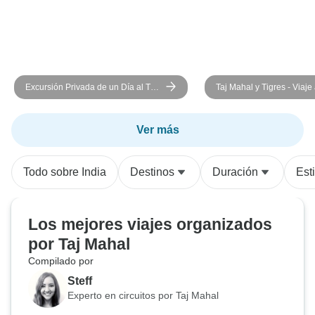
Excursión Privada de un Día al Taj
Taj Mahal y Tigres - Viaje 
Mahal al Amanecer y Agra Desde
Triángulo de Oro de la In
Delhi
Ranthambore 7 días
Ver más
Todo sobre India
Destinos
Duración
Esti
Los mejores viajes organizados
por Taj Mahal
Compilado por
Steff
Experto en circuitos por Taj Mahal