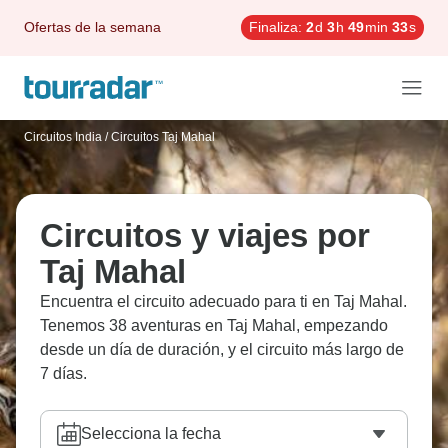
Ofertas de la semana
Finaliza:
2
d
3
h
49
min
31
s
Circuitos India
/
Circuitos Taj Mahal
Circuitos y viajes por
Taj Mahal
Encuentra el circuito adecuado para ti en Taj Mahal.
Tenemos 38 aventuras en Taj Mahal, empezando
desde un día de duración, y el circuito más largo de
7 días.
Selecciona la fecha