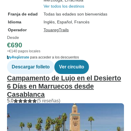
Merzouga
, Errachidia
Ver todos los destinos
Franja de edad
Todas las edades son bienvenidas
Idioma
Inglés, Español, Francés
Operador
TouaregTrails
Desde
€690
+€140 pagos locales
Regístrate
para acceder a los descuentos
Descargar folleto
Ver circuito
Campamento de Lujo en el Desierto
6 Días en Marruecos desde
Casablanca
5.0
(5 reseñas)