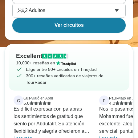
2
Adultos
Ver circuitos
Excellent
10,000+ reseñas en
Elige entre 50+ circuitos en Tinejdad
300+ reseñas verificadas de viajeros de
TourRadar
Gus
•
viajó en Abril
Paul
•
viajó en Ju
G
P
5.0
4.0
Es difícil expresar con palabras
Nos lo pasamos ge
los sentimientos de gratitud que
Mohammed fue un
siento por Abdulatif. Su atención,
excelente: alegre
flexibilidad y alegría ofrecieron a
servicial, puntual