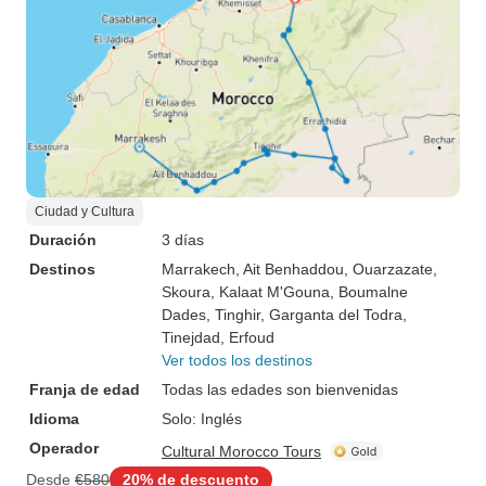
Ciudad y Cultura
Duración
3 días
Destinos
Marrakech
, Ait Benhaddou
, Ouarzazate
,
Skoura
, Kalaat M'Gouna
, Boumalne
Dades
, Tinghir
, Garganta del Todra
,
Tinejdad
, Erfoud
Ver todos los destinos
Franja de edad
Todas las edades son bienvenidas
Idioma
Solo: Inglés
Operador
Cultural Morocco Tours
Desde
€580
20% de descuento