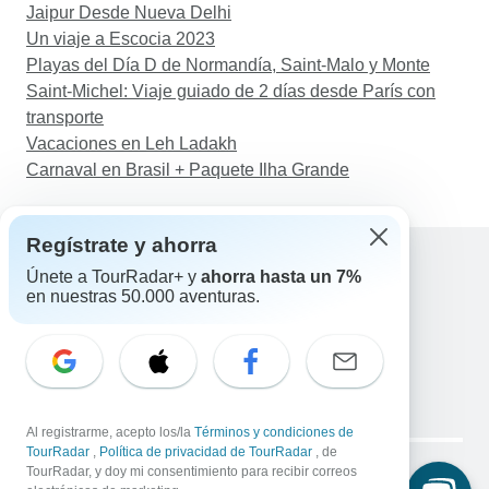
Jaipur Desde Nueva Delhi
Un viaje a Escocia 2023
Playas del Día D de Normandía, Saint-Malo y Monte
Saint-Michel: Viaje guiado de 2 días desde París con
transporte
Vacaciones en Leh Ladakh
Carnaval en Brasil + Paquete Ilha Grande
Regístrate y ahorra
Únete a TourRadar+ y
ahorra hasta un 7%
en nuestras 50.000 aventuras.
Ayuda
Contacta con nosotros
España +34 933 938 984
Correo electrónico: support@tourradar.com
Selecciona el idioma
EN
DE
ES
FR
NL
Al registrarme, acepto los/la
Términos y condiciones de
Copyright © TourRadar. Todos los derechos reservados.
TourRadar
,
Política de privacidad de TourRadar
, de
Aviso legal
TourRadar, y doy mi consentimiento para recibir correos
Política de privacidad
Cookies