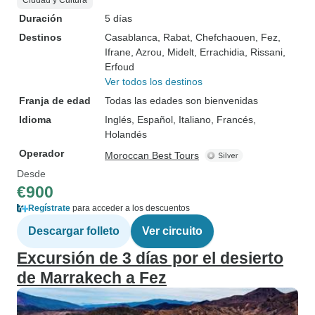
Ciudad y Cultura
Duración
5 días
Destinos
Casablanca
, Rabat
, Chefchaouen
, Fez
,
Ifrane
, Azrou
, Midelt
, Errachidia
, Rissani
,
Erfoud
Ver todos los destinos
Franja de edad
Todas las edades son bienvenidas
Idioma
Inglés, Español, Italiano, Francés,
Holandés
Operador
Moroccan Best Tours
Desde
€900
Regístrate
para acceder a los descuentos
Descargar folleto
Ver circuito
Excursión de 3 días por el desierto
de Marrakech a Fez