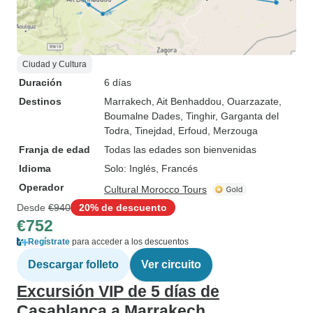
Ciudad y Cultura
Duración
6 días
Destinos
Marrakech
, Ait Benhaddou
, Ouarzazate
,
Boumalne Dades
, Tinghir
, Garganta del
Todra
, Tinejdad
, Erfoud
, Merzouga
Franja de edad
Todas las edades son bienvenidas
Idioma
Solo: Inglés, Francés
Operador
Cultural Morocco Tours
Desde
€940
20% de descuento
€752
Regístrate
para acceder a los descuentos
Descargar folleto
Ver circuito
Excursión VIP de 5 días de
Casablanca a Marrakech