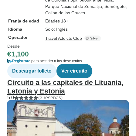
de Curonian Spit
, Juodkrante
, Nida
,
Parque Nacional de Zemaitija
, Sumérgete
,
Colina de las Cruces
Franja de edad
Edades 18+
Idioma
Solo: Inglés
Operador
Travel Addicts Club
Desde
€1,100
Regístrate
para acceder a los descuentos
Descargar folleto
Ver circuito
Circuito a las capitales de Lituania,
Letonia y Estonia
5.0
(3 reseñas)