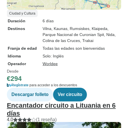
Ciudad y Cultura
Duración
6 días
Destinos
Vilna
, Kaunas
, Rumsiskes
, Klaipeda
,
Parque Nacional de Curonian Spit
, Nida
,
Colina de las Cruces
, Trakai
Franja de edad
Todas las edades son bienvenidas
Idioma
Solo: Inglés
Operador
Worldee
Desde
€294
Regístrate
para acceder a los descuentos
Descargar folleto
Ver circuito
Encantador circuito a Lituania en 6
días
4.0
(1 reseña)