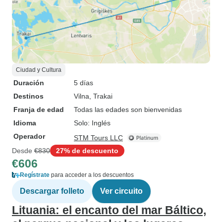
Ciudad y Cultura
Duración
5 días
Destinos
Vilna
, Trakai
Franja de edad
Todas las edades son bienvenidas
Idioma
Solo: Inglés
Operador
STM Tours LLC
Desde
€830
27% de descuento
€606
Regístrate
para acceder a los descuentos
Descargar folleto
Ver circuito
Lituania: el encanto del mar Báltico,