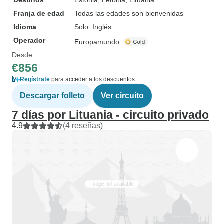
Destinos
Estonia
, Letonia
, Lituania
Franja de edad
Todas las edades son bienvenidas
Idioma
Solo: Inglés
Operador
Europamundo
Desde
€856
Regístrate
para acceder a los descuentos
Descargar folleto
Ver circuito
7 días por Lituania - circuito privado
4.9
(4 reseñas)