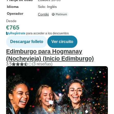
Idioma
Solo: Inglés
Operador
Contiki
Desde
€765
Regístrate
para acceder a los descuentos
Descargar folleto
Ver circuito
Edimburgo para Hogmanay
(Nochevieja) (Inicio Edimburgo)
3.5
(3 reseñas)