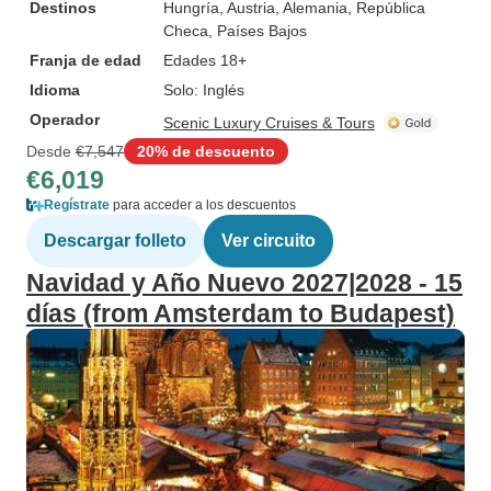
Destinos
Hungría
, Austria
, Alemania
, República
Checa
, Países Bajos
Franja de edad
Edades 18+
Idioma
Solo: Inglés
Operador
Scenic Luxury Cruises & Tours
Desde
€7,547
20% de descuento
€6,019
Regístrate
para acceder a los descuentos
Descargar folleto
Ver circuito
Navidad y Año Nuevo 2027|2028 - 15
días (from Amsterdam to Budapest)