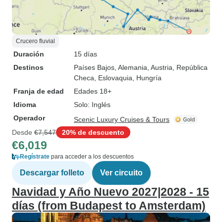
Crucero fluvial
Duración
15 días
Destinos
Países Bajos
, Alemania
, Austria
, República
Checa
, Eslovaquia
, Hungría
Franja de edad
Edades 18+
Idioma
Solo: Inglés
Operador
Scenic Luxury Cruises & Tours
Desde
€7,547
20% de descuento
€6,019
Regístrate
para acceder a los descuentos
Descargar folleto
Ver circuito
Navidad y Año Nuevo 2027|2028 - 15
días (from Budapest to Amsterdam)