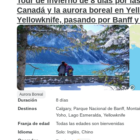
Tour de invierno de 8 días por 
Canadá y la aurora boreal en Yel
Yellowknife, pasando por Banff y
Aurora Boreal
Duración
8 días
Destinos
Calgary
, Parque Nacional de Banff
, Monta
Yoho
, Lago Esmeralda
, Yellowknife
Franja de edad
Todas las edades son bienvenidas
Idioma
Solo: Inglés, Chino