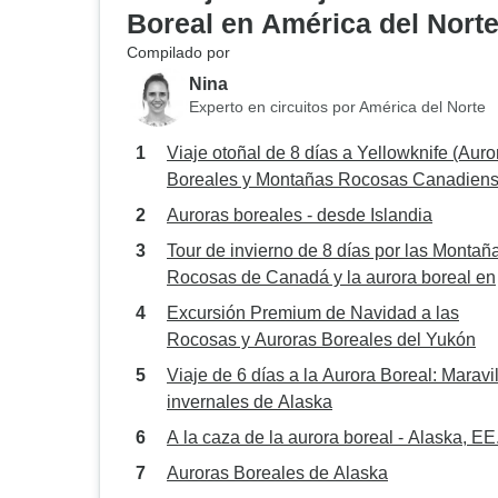
Boreal en América del Nort
Compilado por
Nina
Experto en circuitos por América del Norte
Viaje otoñal de 8 días a Yellowknife (Auro
Boreales y Montañas Rocosas Canadiens
| Explora los Parques Nacionales de la
Auroras boreales - desde Islandia
Aurora, Banff y Jasper
Tour de invierno de 8 días por las Montañ
Rocosas de Canadá y la aurora boreal en
Yellowknife | De Calgary a Yellowknife,
Excursión Premium de Navidad a las
pasando por Banff y Lake Louise
Rocosas y Auroras Boreales del Yukón
Viaje de 6 días a la Aurora Boreal: Maravi
invernales de Alaska
A la caza de la aurora boreal - Alaska, E
Auroras Boreales de Alaska