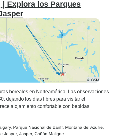
| Explora los Parques
 nuestro
electrónicos fue muy rápido.
 Jasper
ble. Muy
roras boreales en Norteamérica. Las observaciones
, dejando los días libres para visitar el
frece alojamiento confortable con bebidas
algary
, Parque Nacional de Banff
, Montaña del Azufre
,
de Jasper
, Jasper
, Cañón Maligne