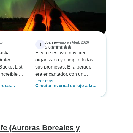
bril
Joanne
•
viajó en Abril, 2026
J
5.0
laska
El viaje estuvo muy bien
inter
organizado y cumplió todas
ucket List
sus promesas. El albergue
increíble.
era encantador, con un
Leer más
 guía
personal servicial, positivo y
uroras
Circuito invernal de lujo a las
. El viaje
maravilloso que se aseguró
ís de las
auroras boreales de Yukón
nizado y
de que la experiencia
l
ó el tiempo
estuviera llena de recuerdos.
segurarse
El itinerario y la organización
ona sintiera
general de la empresa fueron
ndo la mejor
estupendos y el tiempo de
ife (Auroras Boreales y
 todo lo
respuesta a los correos