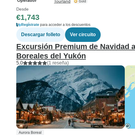
Operador
Tourland
Desde
€1,743
Regístrate
para acceder a los descuentos
Descargar folleto
Ver circuito
Excursión Premium de Navidad a
Boreales del Yukón
5.0
(1 reseña)
Aurora Boreal