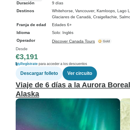
Duración
9 días
Destinos
Whitehorse
, Vancouver
, Kamloops
, Lago 
Glaciares de Canadá
, Craigellachie
, Salm
Franja de edad
Edades 6+
Idioma
Solo: Inglés
Operador
Discover Canada Tours
Desde
€3,191
Regístrate
para acceder a los descuentos
Descargar folleto
Ver circuito
Viaje de 6 días a la Aurora Borea
Alaska