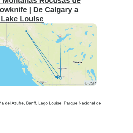
las Montañas Rocosas de
lowknife | De Calgary a
 Lake Louise
ña del Azufre
, Banff
, Lago Louise
, Parque Nacional de