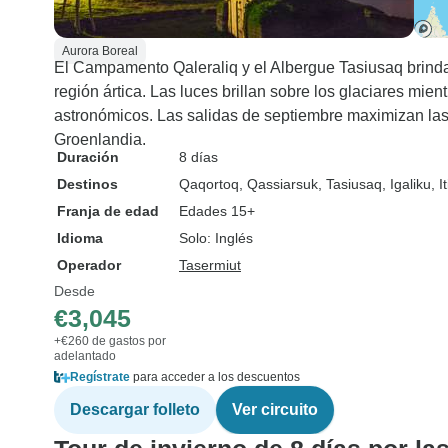
Aurora Boreal
El Campamento Qaleraliq y el Albergue Tasiusaq brindan
región ártica. Las luces brillan sobre los glaciares mi
astronómicos. Las salidas de septiembre maximizan las 
Groenlandia.
Duración
8 días
Destinos
Qaqortoq
, Qassiarsuk
, Tasiusaq
, Igaliku
, I
Franja de edad
Edades 15+
Idioma
Solo: Inglés
Operador
Tasermiut
Desde
€3,045
+€260 de gastos por
adelantado
Regístrate
para acceder a los descuentos
Descargar folleto
Ver circuito