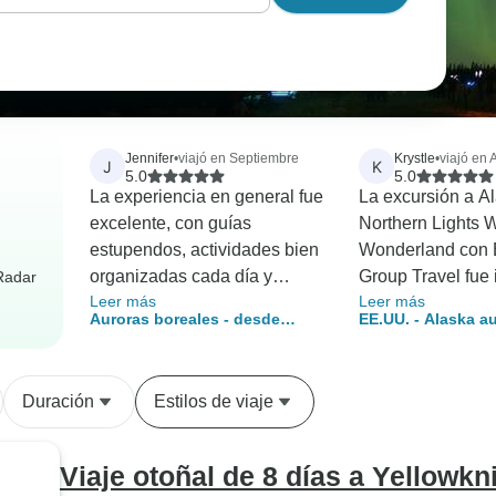
Jennifer
•
viajó en Septiembre
Krystle
•
viajó en A
J
K
5.0
5.0
La experiencia en general fue
La excursión a A
excelente, con guías
Northern Lights W
estupendos, actividades bien
Wonderland con B
organizadas cada día y
Group Travel fue 
rRadar
Leer más
Leer más
viajeros divertidos con los
Himanshu fue un
Auroras boreales - desde
EE.UU. - Alaska a
que estar.
turístico increíble
Islandia
boreales en un pa
estaba bien orga
maravillas inverna
Himanshu se tom
Duración
Estilos de viaje
necesario para a
de que cada pers
que estaba tenie
Viaje otoñal de 8 días a Yellowkn
experiencia. Hizo