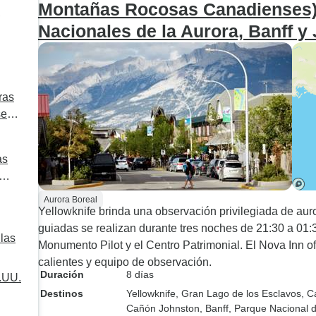
Montañas Rocosas Canadienses) 
e
posible para que
Nacionales de la Aurora, Banff y
viaje fuera increí
recomendable.
ras
es)
as
Aurora Boreal
Yellowknife brinda una observación privilegiada de au
guiadas se realizan durante tres noches de 21:30 a 01:30
llas
Monumento Pilot y el Centro Patrimonial. El Nova Inn o
calientes y equipo de observación.
Duración
8 días
E.UU.
Destinos
Yellowknife
, Gran Lago de los Esclavos
, C
Cañón Johnston
, Banff
, Parque Nacional 