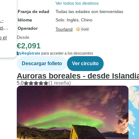
Ver todos los destinos
Franja de edad
Todas las edades son bienvenidas
Idioma
Solo: Inglés, Chino
 -
as
Operador
Tourland
Desde
o el
€2,091
Regístrate
para acceder a los descuentos
Descargar folleto
Ver circuito
Auroras boreales - desde Islandi
5.0
(1 reseña)