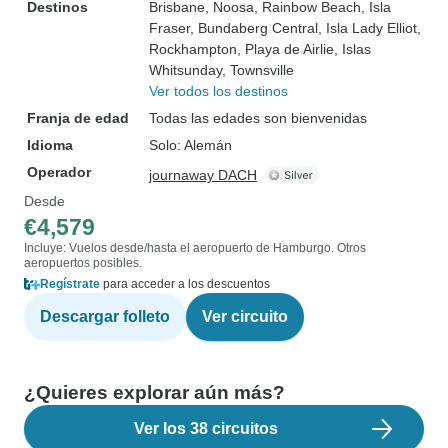
Destinos
Brisbane
, Noosa
, Rainbow Beach
, Isla
Fraser
, Bundaberg Central
, Isla Lady Elliot
,
Rockhampton
, Playa de Airlie
, Islas
Whitsunday
, Townsville
Ver todos los destinos
Franja de edad
Todas las edades son bienvenidas
Idioma
Solo: Alemán
Operador
journaway DACH
Desde
€4,579
Incluye: Vuelos desde/hasta el aeropuerto de Hamburgo. Otros
aeropuertos posibles.
Regístrate
para acceder a los descuentos
Descargar folleto
Ver circuito
¿Quieres explorar aún más?
Ver los 38 circuitos