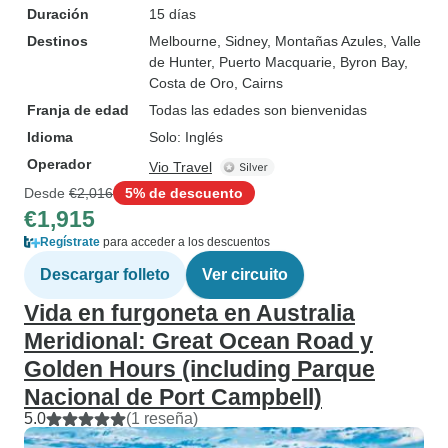
Duración
15 días
Destinos
Melbourne
, Sidney
, Montañas Azules
, Valle
de Hunter
, Puerto Macquarie
, Byron Bay
,
Costa de Oro
, Cairns
Franja de edad
Todas las edades son bienvenidas
Idioma
Solo: Inglés
Operador
Vio Travel
Desde
€2,016
5% de descuento
€1,915
Regístrate
para acceder a los descuentos
Descargar folleto
Ver circuito
Vida en furgoneta en Australia
Meridional: Great Ocean Road y
Golden Hours (including Parque
Nacional de Port Campbell)
5.0
(1 reseña)