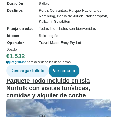
Duración
8 días
Destinos
Perth
, Cervantes
, Parque Nacional de
Nambung
, Bahía de Jurien
, Northampton
,
Kalbarri
, Geraldton
Franja de edad
Todas las edades son bienvenidas
Idioma
Solo: Inglés
Operador
Travel Made Easy Pty Ltd
Desde
€1,532
Regístrate
para acceder a los descuentos
Descargar folleto
Ver circuito
Paquete Todo Incluido en Isla
Norfolk con visitas turísticas,
comidas y alquiler de coche