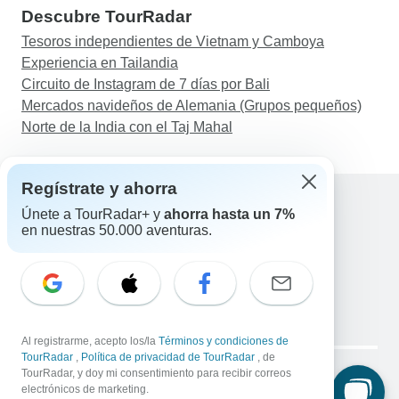
Descubre TourRadar
Tesoros independientes de Vietnam y Camboya
Experiencia en Tailandia
Circuito de Instagram de 7 días por Bali
Mercados navideños de Alemania (Grupos pequeños)
Norte de la India con el Taj Mahal
Regístrate y ahorra
Únete a TourRadar+ y
ahorra hasta un 7%
en nuestras 50.000 aventuras.
Ayuda
Contacta con nosotros
España +34 933 938 984
Correo electrónico: support@tourradar.com
Selecciona el idioma
EN
DE
ES
FR
NL
Al registrarme, acepto los/la
Términos y condiciones de
Copyright © TourRadar. Todos los derechos reservados.
TourRadar
,
Política de privacidad de TourRadar
, de
Aviso legal
TourRadar, y doy mi consentimiento para recibir correos
Política de privacidad
Cookies
electrónicos de marketing.