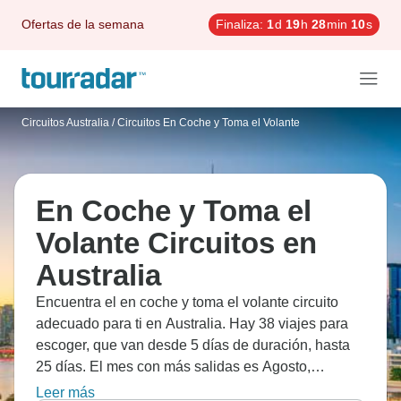
Ofertas de la semana
Finaliza:
1
d
19
h
28
min
9
s
Circuitos Australia
/
Circuitos En Coche y Toma el Volante
En Coche y Toma el
Volante Circuitos en
Australia
Encuentra el en coche y toma el volante circuito
adecuado para ti en Australia. Hay 38 viajes para
escoger, que van desde 5 días de duración, hasta
25 días. El mes con más salidas es Agosto,
convirtiéndolo en la época más popular para visitar
Leer más