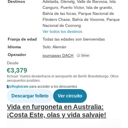
Destinos
Adelaida
, Glenelg
, Valle de Barossa
, Isla
Canguro
, Puerto Víctor
, Isla de granito
,
Bahía de las focas
, Parque Nacional de
Flinders Chase
, Bahía de Vivonne
, Parque
Nacional de Coorong
Ver todos los destinos
Franja de edad
Todas las edades son bienvenidas
Idioma
Solo: Alemán
Operador
journaway DACH
Desde
€3,379
Incluye: Vuelos desde/hacia el aeropuerto de Berlín Brandeburgo. Otros
aeropuertos posibles.
Regístrate
para acceder a los descuentos
Descargar folleto
Ver circuito
Vida en furgoneta en Australia:
¡Costa Este, olas y vida salvaje!