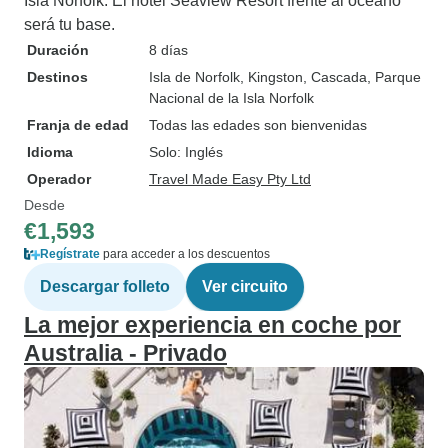
Isla Norfolk. El hotel Seaview Resort frente al océano
será tu base.
Duración
8 días
Destinos
Isla de Norfolk
, Kingston
, Cascada
, Parque
Nacional de la Isla Norfolk
Franja de edad
Todas las edades son bienvenidas
Idioma
Solo: Inglés
Operador
Travel Made Easy Pty Ltd
Desde
€1,593
Regístrate
para acceder a los descuentos
Descargar folleto
Ver circuito
La mejor experiencia en coche por
Australia - Privado