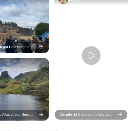
ren por Edimburgo e
s Altas y lago Ness
Circuito de 3 días por la Isla de
gow
Skye en grupo reducido desde
Edimburgo