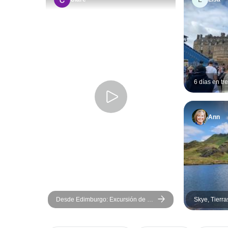
6 días en t
Inverness
Ann
Desde Edimburgo: Excursión de 1
Skye, Tierra
día al Lago Ness, Glen Coe y las
desde Glas
Highlands