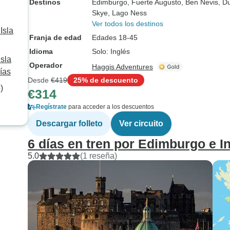
Destinos
Edimburgo
, Fuerte Augusto
, Ben Nevis
, D
Skye
, Lago Ness
Ver todos los destinos
Isla
Franja de edad
Edades 18-45
Idioma
Solo: Inglés
sla
Operador
Haggis Adventures
ías
Desde
€419
25% de descuento
)
€314
Regístrate
para acceder a los descuentos
Descargar folleto
Ver circuito
6 días en tren por Edimburgo e I
5.0
(1 reseña)