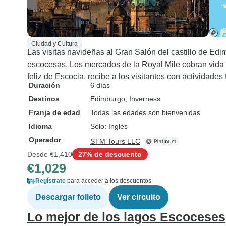
Ciudad y Cultura
Las visitas navideñas al Gran Salón del castillo de Edi
escocesas. Los mercados de la Royal Mile cobran vida 
feliz de Escocia, recibe a los visitantes con actividades 
Duración
6 días
Destinos
Edimburgo
, Inverness
Franja de edad
Todas las edades son bienvenidas
Idioma
Solo: Inglés
Operador
STM Tours LLC
Desde
€1,410
27% de descuento
€1,029
Regístrate
para acceder a los descuentos
Descargar folleto
Ver circuito
Lo mejor de los lagos Escoceses,