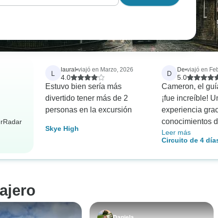
lauraI
•
viajó en Marzo, 2026
De
•
viajó en Fe
L
D
4.0
5.0
Estuvo bien sería más
Cameron, el guía
divertido tener más de 2
¡fue increíble! 
personas en la excursión
experiencia grac
conocimientos de
urRadar
Skye High
Leer más
¡Gracias Rabbie
Circuito de 4 dí
Cameron!
reducido a las Is
las Tierras Altas
desde Edimburg
ajero
Daniela