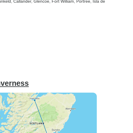
unkeld
, Callander
, Glencoe
, Fort William
, Portree
, Isla de
nverness