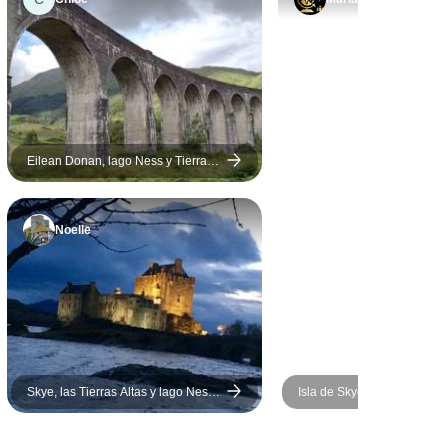
serviciales. La segunda
habitación era estupenda.
Pero el desayuno no era tan
bueno. Los anfitriones fueron
maravillosos. El check-in en
la estación de tren no fue
como se había indicado. El
Eilean Donan, lago Ness y Tierras
Altas del noroeste - desde Glasgow
personal de Rabbis era poco
atento y no éramos
Noelle
conscientes de que
estábamos en una excursión
de Rabbis.
Skye, las Tierras Altas y lago Ness
Isla de Skye y las Tierras Al
desde Edimburgo