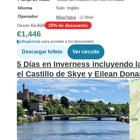
Idioma
Solo: Inglés
Operador
WiseYatra
Desde
€1,928
25% de descuento
€1,446
Regístrate
para acceder a los descuentos
Descargar folleto
Ver circuito
5 Días en Inverness incluyendo l
el Castillo de Skye y Eilean Don