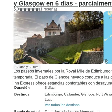
y Glasgow en 6 días - parcialmen
5.0
(1 reseña)
Ciudad y Cultura
Los paseos invernales por la Royal Mile de Edimburgo y l
temporada. El paso de Glencoe nevado conduce a las c
Inn Express ofrece estancias confortables con desayuno
Duración
6 días
Destinos
Edimburgo
, Callander
, Glencoe
, Fort Will
Luss
Ver todos los destinos
Franja de edad
Todas las edades son bienvenidas