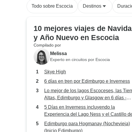
Todo sobre Escocia
Destinos
Duraci
10 mejores viajes de Navid
y Año Nuevo en Escocia
Compilado por
Melissa
Experto en circuitos por Escocia
Skye High
6 días en tren por Edimburgo e Inverness
Lo mejor de los lagos Escoceses, las Tier
Altas, Edimburgo y Glasgow en 6 días -
parcialmente guiado, independiente
5 Días en Inverness incluyendo la
Experiencia del Lago Ness y el Castillo d
Skye y Eilean Donan
Edimburgo para Hogmanay (Nochevieja)
(Inicio Edimburgo)