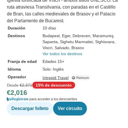
iglesia fortificada de Viscri - ambos sitios UNESCO. La
ruta atraviesa Transilvania, con paradas en el Castillo
de Bran, las calles medievales de Brasov y el Palacio
del Parlamento de Bucarest.
Duración
10 días
Destinos
Budapest
, Eger
, Debrecen
, Maramureş
,
Sapanta
, Sighetu Marmatiei
, Sighisoara
,
Viscri
, Salvado
, Brasov
Ver todos los destinos
Franja de edad
Edades 15+
Idioma
Solo: Inglés
Operador
Intrepid Travel
Desde
€2,371
15% de descuento
€2,016
Regístrate
para acceder a los descuentos
Descargar folleto
Ver circuito