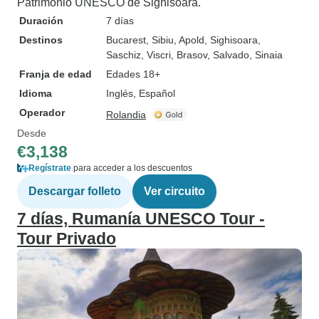
Patrimonio UNESCO de Sighisoara.
Duración
7 días
Destinos
Bucarest
, Sibiu
, Apold
, Sighisoara
,
Saschiz
, Viscri
, Brasov
, Salvado
, Sinaia
Franja de edad
Edades 18+
Idioma
Inglés, Español
Operador
Rolandia
Desde
€3,138
Regístrate
para acceder a los descuentos
Descargar folleto
Ver circuito
7 días, Rumanía UNESCO Tour -
Tour Privado