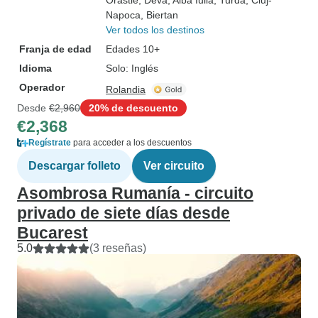
Orastie
, Deva
, Alba Iulia
, Turda
, Cluj-
Napoca
, Biertan
Ver todos los destinos
Franja de edad
Edades 10+
Idioma
Solo: Inglés
Operador
Rolandia
Desde
€2,960
20% de descuento
€2,368
Regístrate
para acceder a los descuentos
Descargar folleto
Ver circuito
Asombrosa Rumanía - circuito
privado de siete días desde
Bucarest
5.0
(3 reseñas)