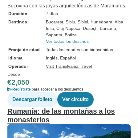
Bucovina con las joyas arquitectónicas de Maramures.
Duración
7 días
Destinos
Bucarest
, Sibiu
, Sibiel
, Hunedoara
, Alba
Iulia
, Cluj-Napoca
, Deseşti
, Barsana
,
Sapanta
, Botiza
Ver todos los destinos
Franja de edad
Todas las edades son bienvenidas
Idioma
Inglés, Español
Operador
Visit Transilvania Travel
Desde
€2,050
Regístrate
para acceder a los descuentos
Descargar folleto
Ver circuito
Rumanía: de las montañas a los
monasterios