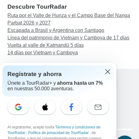
Descubre TourRadar
Ruta por el Valle de Hunza y el Campo Base del Nanga
Parbat 2026 y 2027
Escapada a Brasil y Argentina con Santiago
Línea del patrimonio de Vietnam y Camboya de 17 días
Vuelta al valle de Katmandú 5 días
14 días por Vietnam y Camboya
Regístrate y ahorra
Únete a TourRadar+ y
ahorra hasta un 7%
en nuestras 50.000 aventuras.
Ayuda
Contacta con nosotros
España +34 933 938 984
Correo electrónico: support@tourradar.com
Selecciona el idioma
EN
DE
ES
FR
NL
Al registrarme, acepto los/la
Términos y condiciones de
Copyright © TourRadar. Todos los derechos reservados.
TourRadar
,
Política de privacidad de TourRadar
, de
Aviso legal
TourRadar, y doy mi consentimiento para recibir correos
Política de privacidad
Cookies