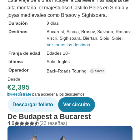
Este viaje de 9 días incluye la carretera Transalpina de
alta montaña, el majestuoso Castillo Peles en Sinaia y
joyas medievales como Brasov y Sighisoara.
Duración
9 días
Destinos
Bucarest
, Sinaia
, Brasov
, Salvado
, Rasnov
,
Viscri
, Sighisoara
, Biertan
, Sibiu
, Sibiel
Ver todos los destinos
Franja de edad
Edades 18+
Idioma
Solo: Inglés
Operador
Back-Roads Touring
Desde
€2,395
Regístrate
para acceder a los descuentos
Descargar folleto
Ver circuito
De Budapest a Bucarest
4.6
(23 reseñas)