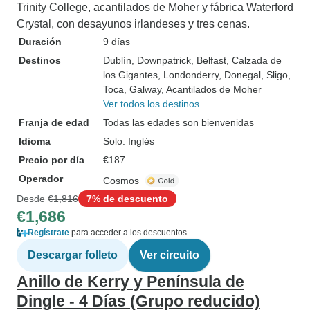
Trinity College, acantilados de Moher y fábrica Waterford
Crystal, con desayunos irlandeses y tres cenas.
Duración
9 días
Destinos
Dublín
, Downpatrick
, Belfast
, Calzada de
los Gigantes
, Londonderry
, Donegal
, Sligo
,
Toca
, Galway
, Acantilados de Moher
Ver todos los destinos
Franja de edad
Todas las edades son bienvenidas
Idioma
Solo: Inglés
Precio por día
€187
Operador
Cosmos
Desde
€1,816
7% de descuento
€1,686
Regístrate
para acceder a los descuentos
Descargar folleto
Ver circuito
Anillo de Kerry y Península de
Dingle - 4 Días (Grupo reducido)