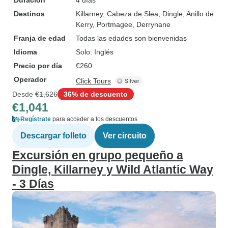
Duración
4 días
Destinos
Killarney
, Cabeza de Slea
, Dingle
, Anillo de
Kerry
, Portmagee
, Derrynane
Franja de edad
Todas las edades son bienvenidas
Idioma
Solo: Inglés
Precio por día
€260
Operador
Click Tours
Desde
€1,626
36% de descuento
€1,041
Regístrate
para acceder a los descuentos
Descargar folleto
Ver circuito
Excursión en grupo pequeño a
Dingle, Killarney y Wild Atlantic Way
- 3 Días