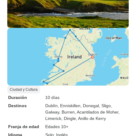
Ciudad y Cultura
Duración
10 días
Destinos
Dublín
, Enniskillen
, Donegal
, Sligo
,
Galway
, Burren
, Acantilados de Moher
,
Limerick
, Dingle
, Anillo de Kerry
Franja de edad
Edades 10+
Idioma
Solo: Inglés