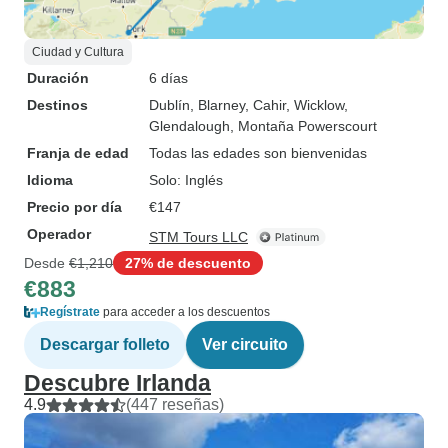
Ciudad y Cultura
Duración
6 días
Destinos
Dublín
, Blarney
, Cahir
, Wicklow
,
Glendalough
, Montaña Powerscourt
Franja de edad
Todas las edades son bienvenidas
Idioma
Solo: Inglés
Precio por día
€147
Operador
STM Tours LLC
Desde
€1,210
27% de descuento
€883
Regístrate
para acceder a los descuentos
Descargar folleto
Ver circuito
Descubre Irlanda
4.9
(447 reseñas)