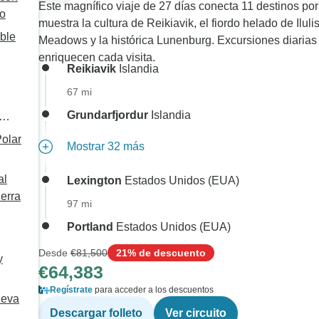
Este magnífico viaje de 27 días conecta 11 destinos po
zo
muestra la cultura de Reikiavik, el fiordo helado de Ilul
ible
Meadows y la histórica Lunenburg. Excursiones diarias
enriquecen cada visita.
Reikiavik
Islandia
67 mi
Grundarfjordur
Islandia
olar
Mostrar 32 más
al
Lexington
Estados Unidos (EUA)
ierra
97 mi
Portland
Estados Unidos (EUA)
Desde
€81,500
21% de descuento
y
€64,383
Regístrate
para acceder a los descuentos
ueva
Descargar folleto
Ver circuito