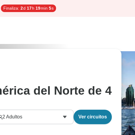
Finaliza:
2
d
17
h
19
min
4
s
érica del Norte de 4
2
Adultos
Ver circuitos