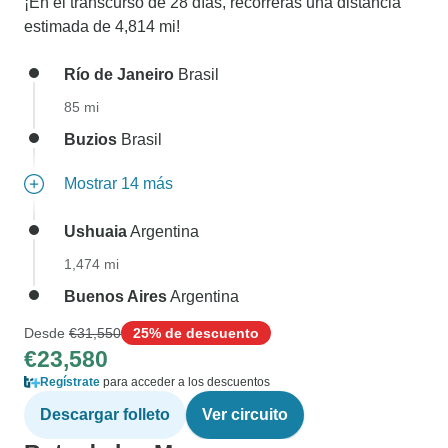
¡En el transcurso de 28 días, recorrerás una distancia
estimada de 4,814 mi!
Río de Janeiro
Brasil
85 mi
Buzios
Brasil
Mostrar 14 más
Ushuaia
Argentina
1,474 mi
Buenos Aires
Argentina
Desde
€31,550
25% de descuento
€23,580
Regístrate
para acceder a los descuentos
Descargar folleto
Ver circuito