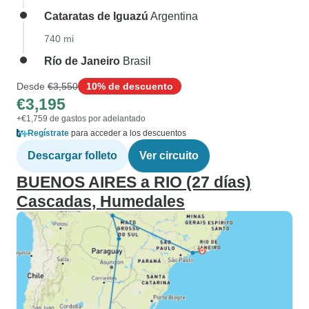
Cataratas de Iguazú
Argentina
740 mi
Río de Janeiro
Brasil
Desde
€3,550
10% de descuento
€3,195
+€1,759 de gastos por adelantado
Regístrate
para acceder a los descuentos
Descargar folleto
Ver circuito
BUENOS AIRES a RIO (27 días)
Cascadas, Humedales