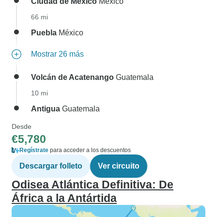
Ciudad de México
México
66 mi
Puebla
México
Mostrar 26 más
Volcán de Acatenango
Guatemala
10 mi
Antigua
Guatemala
Desde
€5,780
Regístrate
para acceder a los descuentos
Descargar folleto
Ver circuito
Odisea Atlántica Definitiva: De
África a la Antártida