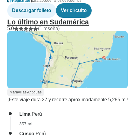
Regístrate
para acceder a los descuentos
Descargar folleto
Ver circuito
Lo último en Sudamérica
5.0
(1 reseña)
Maravillas Antiguas
¡Este viaje dura 27 y recorre aproximadamente 5,285 mi!
Lima
Perú
357 mi
Cusco
Perú