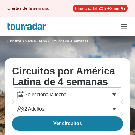
Ofertas de la semana
Finaliza:
1
d
22
h
45
min
4
s
Circuitos América Latina
/
Circuitos de 4 semanas
Circuitos por América
Latina de 4 semanas
Selecciona la fecha
2
Adultos
Ver circuitos