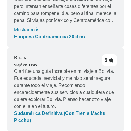
pero intentan enseñarte cosas diferentes por el
camino para romper el día, pero al final merece la
pena. Si viajas por México y Centroamérica con
Intro y acabas con Ceci como líder de tu grupo,
Mostrar más
estás de suerte. Es una persona especial, porque
Epopeya Centroamérica 28 días
se preocupa y dedica tiempo a conocer a todo el
mundo. Te sentirás seguro y te ayudará a llenar tu
tiempo libre lo mejor que pueda, ayudándote a
Briana
5
organizar todo lo que realmente quieras hacer.
Viajó en Junio
Clari fue una guía increíble en mi viaje a Bolivia.
Fue educada, servicial y me hizo sentir segura
durante todo el viaje. Recomiendo
encarecidamente sus servicios a cualquiera que
quiera explorar Bolivia. Pienso hacer otro viaje
con ella en el futuro.
Sudamérica Definitiva (Con Tren a Machu
Picchu)