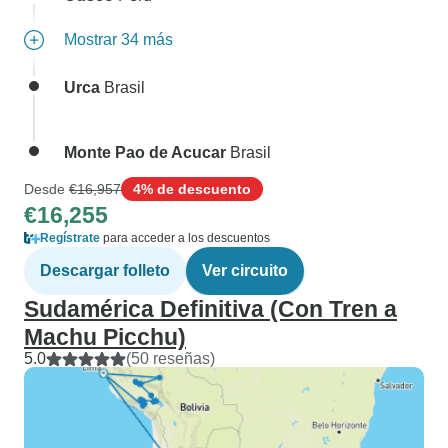
Mostrar 34 más
Urca
Brasil
Monte Pao de Acucar
Brasil
Desde
€16,957
4% de descuento
€16,255
Regístrate
para acceder a los descuentos
Descargar folleto
Ver circuito
Sudamérica Definitiva (Con Tren a
Machu Picchu)
5.0
(50 reseñas)