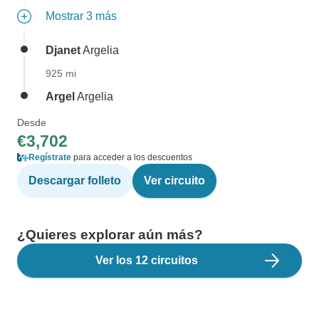
Mostrar 3 más
Djanet
Argelia
925 mi
Argel
Argelia
Desde
€3,702
Regístrate
para acceder a los descuentos
Descargar folleto
Ver circuito
¿Quieres explorar aún más?
Ver los 12 circuitos