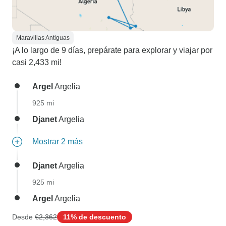
Maravillas Antiguas
¡A lo largo de 9 días, prepárate para explorar y viajar por
casi 2,433 mi!
Argel
Argelia
925 mi
Djanet
Argelia
Mostrar 2 más
Djanet
Argelia
925 mi
Argel
Argelia
Desde
€2,362
11% de descuento