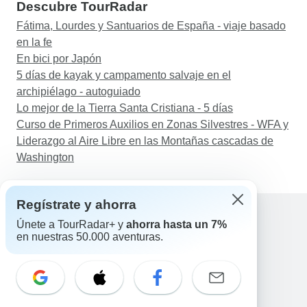
Descubre TourRadar
Fátima, Lourdes y Santuarios de España - viaje basado
en la fe
En bici por Japón
5 días de kayak y campamento salvaje en el
archipiélago - autoguiado
Lo mejor de la Tierra Santa Cristiana - 5 días
Curso de Primeros Auxilios en Zonas Silvestres - WFA y
Liderazgo al Aire Libre en las Montañas cascadas de
Washington
Regístrate y ahorra
Únete a TourRadar+ y
ahorra hasta un 7%
en nuestras 50.000 aventuras.
Ayuda
Contacta con nosotros
España +34 933 938 984
Correo electrónico: support@tourradar.com
Selecciona el idioma