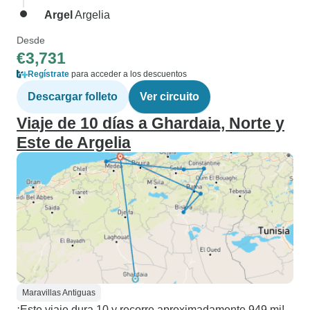
Argel
Argelia
Desde
€3,731
Regístrate
para acceder a los descuentos
Descargar folleto
Ver circuito
Viaje de 10 días a Ghardaia, Norte y
Este de Argelia
Maravillas Antiguas
¡Este viaje dura 10 y recorre aproximadamente 949 mi!