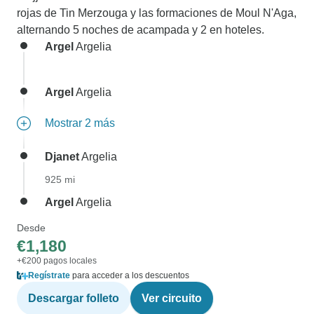
rojas de Tin Merzouga y las formaciones de Moul N'Aga,
alternando 5 noches de acampada y 2 en hoteles.
Argel
Argelia
Argel
Argelia
Mostrar 2 más
Djanet
Argelia
925 mi
Argel
Argelia
Desde
€1,180
+€200 pagos locales
Regístrate
para acceder a los descuentos
Descargar folleto
Ver circuito