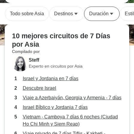
Todo sobre Asia
Destinos
Duración
Esti
10 mejores circuitos de 7 Días
por Asia
Compilado por
Steff
Experto en circuitos por Asia
Israel y Jordania en 7 días
Descubre Israel
Viaje a Azerbaiyán, Georgia y Armenia - 7 días
Israel Bíblico y Jordania 7 días
Vietnam - Camboya 7 días 6 noches (Ciudad
Ho Chi Minh y Siem Reap)
Viaje privado de 7 días Tiflis - Kakheti -