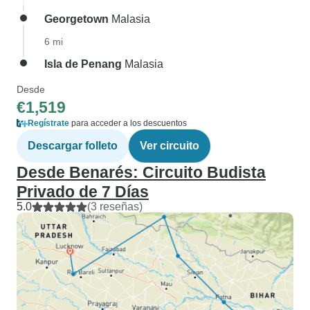
Georgetown
Malasia
6 mi
Isla de Penang
Malasia
Desde
€1,519
Regístrate
para acceder a los descuentos
Descargar folleto
Ver circuito
Desde Benarés: Circuito Budista
Privado de 7 Días
5.0
(3 reseñas)