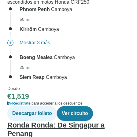
escondidos en motos Honda CRF250.
Phnom Penh
Camboya
60 mi
Kirirôm
Camboya
Mostrar 3 más
Boeng Mealea
Camboya
25 mi
Siem Reap
Camboya
Desde
€1,519
Regístrate
para acceder a los descuentos
Descargar folleto
Ver circuito
Ronda Ronda: De Singapur a
Penang