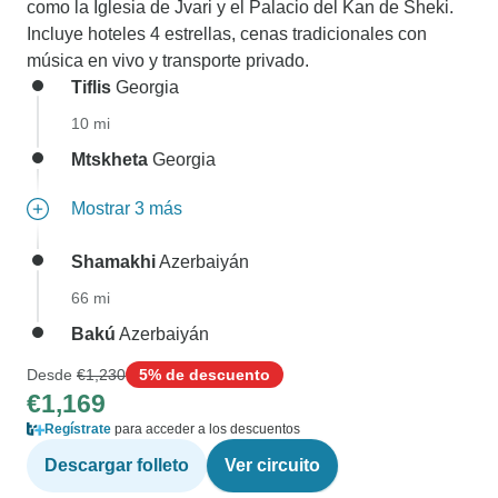
como la Iglesia de Jvari y el Palacio del Kan de Sheki.
Incluye hoteles 4 estrellas, cenas tradicionales con
música en vivo y transporte privado.
Tiflis
Georgia
10 mi
Mtskheta
Georgia
Mostrar 3 más
Shamakhi
Azerbaiyán
66 mi
Bakú
Azerbaiyán
Desde
€1,230
5% de descuento
€1,169
Regístrate
para acceder a los descuentos
Descargar folleto
Ver circuito