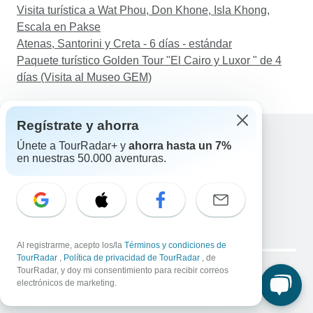
Visita turística a Wat Phou, Don Khone, Isla Khong,
Escala en Pakse
Atenas, Santorini y Creta - 6 días - estándar
Paquete turístico Golden Tour "El Cairo y Luxor " de 4
días (Visita al Museo GEM)
Regístrate y ahorra
Únete a TourRadar+ y
ahorra hasta un 7%
en nuestras 50.000 aventuras.
Ayuda
Contacta con nosotros
España +34 933 938 984
Correo electrónico: support@tourradar.com
Selecciona el idioma
EN
DE
ES
FR
NL
Al registrarme, acepto los/la
Términos y condiciones de
Copyright © TourRadar. Todos los derechos reservados.
TourRadar
,
Política de privacidad de TourRadar
, de
Aviso legal
TourRadar, y doy mi consentimiento para recibir correos
Política de privacidad
Cookies
electrónicos de marketing.
Condiciones generales