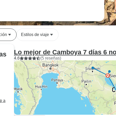
ción
Estilos de viaje
Lo mejor de Camboya 7 días 6 n
ías
4.6
(5 reseñas)
p a