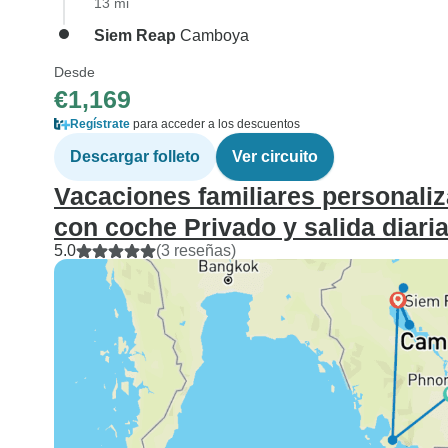
13 mi
Siem Reap
Camboya
Desde
€1,169
Regístrate
para acceder a los descuentos
Descargar folleto
Ver circuito
Vacaciones familiares personali
con coche Privado y salida diari
5.0
(3 reseñas)