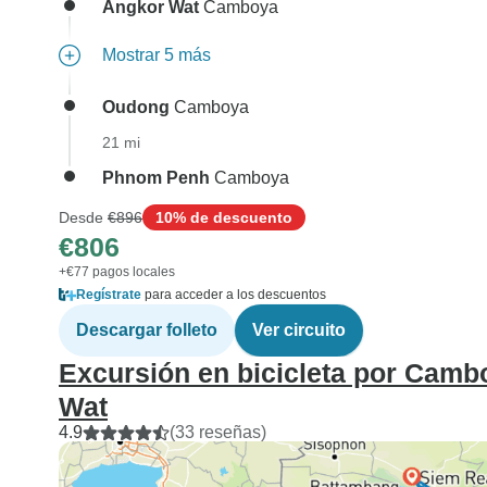
Angkor Wat
Camboya
Mostrar 5 más
Oudong
Camboya
21 mi
Phnom Penh
Camboya
Desde
€896
10% de descuento
€806
+€77 pagos locales
Regístrate
para acceder a los descuentos
Descargar folleto
Ver circuito
Excursión en bicicleta por Cam
Wat
4.9
(33 reseñas)