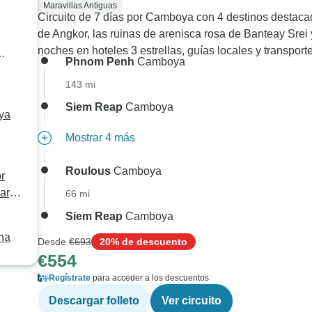
Maravillas Antiguas
Circuito de 7 días por Camboya con 4 destinos destaca
de Angkor, las ruinas de arenisca rosa de Banteay Srei 
noches en hoteles 3 estrellas, guías locales y transport
Phnom Penh
Camboya
143 mi
Siem Reap
Camboya
ya
Mostrar 4 más
Roulous
Camboya
r
ar,
66 mi
Siem Reap
Camboya
na
Desde
€693
20% de descuento
€554
Regístrate
para acceder a los descuentos
Descargar folleto
Ver circuito