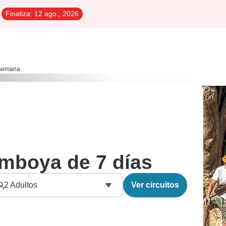
Finaliza:
12 ago., 2026
1 semana
amboya de 7 días
2
Adultos
Ver circuitos