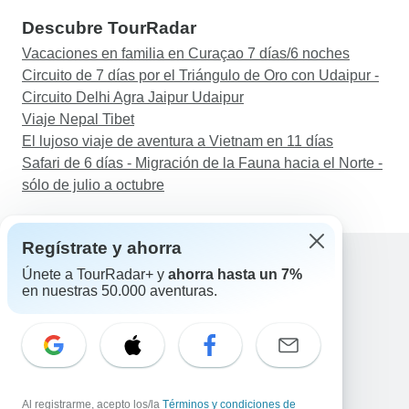
Descubre TourRadar
Vacaciones en familia en Curaçao 7 días/6 noches
Circuito de 7 días por el Triángulo de Oro con Udaipur -
Circuito Delhi Agra Jaipur Udaipur
Viaje Nepal Tibet
El lujoso viaje de aventura a Vietnam en 11 días
Safari de 6 días - Migración de la Fauna hacia el Norte -
sólo de julio a octubre
Regístrate y ahorra
Únete a TourRadar+ y
ahorra hasta un 7%
en nuestras 50.000 aventuras.
Ayuda
Contacta con nosotros
España +34 933 938 984
Correo electrónico: support@tourradar.com
Selecciona el idioma
EN
DE
ES
FR
NL
Al registrarme, acepto los/la
Términos y condiciones de