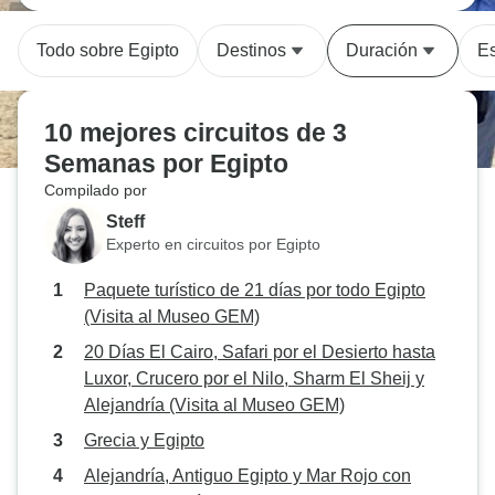
Todo sobre Egipto
Destinos
Duración
Es
10 mejores circuitos de 3
Semanas por Egipto
Compilado por
Steff
Experto en circuitos por Egipto
Paquete turístico de 21 días por todo Egipto
(Visita al Museo GEM)
20 Días El Cairo, Safari por el Desierto hasta
Luxor, Crucero por el Nilo, Sharm El Sheij y
Alejandría (Visita al Museo GEM)
Grecia y Egipto
Alejandría, Antiguo Egipto y Mar Rojo con