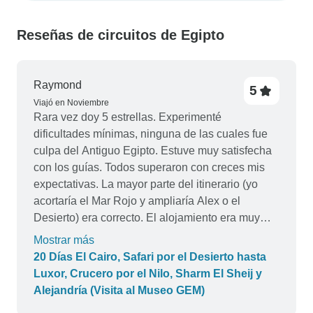
Reseñas de circuitos de Egipto
Raymond
5
Viajó en Noviembre
Rara vez doy 5 estrellas. Experimenté
dificultades mínimas, ninguna de las cuales fue
culpa del Antiguo Egipto. Estuve muy satisfecha
con los guías. Todos superaron con creces mis
expectativas. La mayor parte del itinerario (yo
acortaría el Mar Rojo y ampliaría Alex o el
Desierto) era correcto. El alojamiento era muy
bueno (excelente para los estándares egipcios).
Mostrar más
La comida fue abundante, incluso glotona,
20 Días El Cairo, Safari por el Desierto hasta
dejándome más pesada y feliz. La seguridad
Luxor, Crucero por el Nilo, Sharm El Sheij y
nunca fue un problema. El transporte fue rápido y
Alejandría (Visita al Museo GEM)
eficaz (avión y tren a Asuán). Hago turismo 4 ó 5