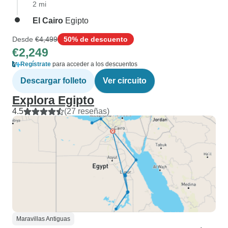
2 mi
El Cairo
Egipto
Desde
€4,499
50% de descuento
€2,249
Regístrate
para acceder a los descuentos
Descargar folleto
Ver circuito
Explora Egipto
4.5
(27 reseñas)
Maravillas Antiguas