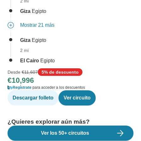
2 mi
Giza
Egipto
Mostrar 21 más
Giza
Egipto
2 mi
El Cairo
Egipto
Desde
€11,607
5% de descuento
€10,996
Regístrate
para acceder a los descuentos
Descargar folleto
Ver circuito
¿Quieres explorar aún más?
Ver los 50+ circuitos