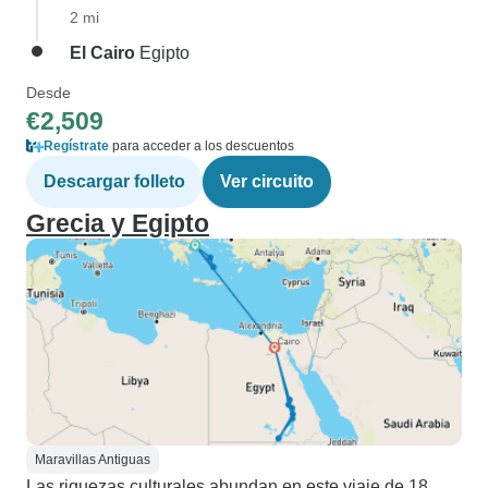
2 mi
El Cairo
Egipto
Desde
€2,509
Regístrate
para acceder a los descuentos
Descargar folleto
Ver circuito
Grecia y Egipto
Maravillas Antiguas
Las riquezas culturales abundan en este viaje de 18