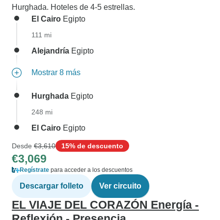
Hurghada. Hoteles de 4-5 estrellas.
El Cairo
Egipto
111 mi
Alejandría
Egipto
Mostrar 8 más
Hurghada
Egipto
248 mi
El Cairo
Egipto
Desde
€3,610
15% de descuento
€3,069
Regístrate
para acceder a los descuentos
Descargar folleto
Ver circuito
EL VIAJE DEL CORAZÓN Energía -
Reflexión - Presencia