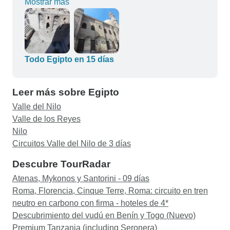
Mostrar más
sentimos muy bien atendidos, y cualquier
pregunta o petición se resolvía rápidamente.
Volvería a reservar con esta empresa sin dudarlo.
Todo Egipto en 15 días
Leer más sobre Egipto
Valle del Nilo
Valle de los Reyes
Nilo
Circuitos Valle del Nilo de 3 días
Descubre TourRadar
Atenas, Mykonos y Santorini - 09 días
Roma, Florencia, Cinque Terre, Roma: circuito en tren
neutro en carbono con firma - hoteles de 4*
Descubrimiento del vudú en Benín y Togo (Nuevo)
Premium Tanzania (including Seronera)