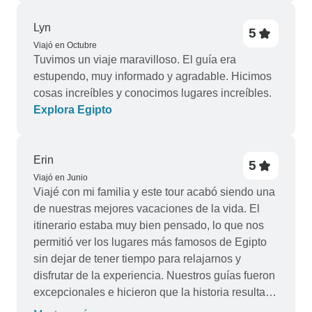
veces al año y recomiendo sin reservas esta
excursión (con la salvedad de que, con miedo a
Lyn
5
Covid, me "adueñé" de la mayoría de los lugares
Viajó en Octubre
que visitamos)... Hay muchas actividades
Tuvimos un viaje maravilloso. El guía era
opcionales disponibles. No hay que perderse los
estupendo, muy informado y agradable. Hicimos
espectáculos nocturnos de luces y los paseos en
cosas increíbles y conocimos lugares increíbles.
globo.
Explora Egipto
Erin
5
Viajó en Junio
Viajé con mi familia y este tour acabó siendo una
de nuestras mejores vacaciones de la vida. El
itinerario estaba muy bien pensado, lo que nos
permitió ver los lugares más famosos de Egipto
sin dejar de tener tiempo para relajarnos y
disfrutar de la experiencia. Nuestros guías fueron
excepcionales e hicieron que la historia resultara
interesante para todos los del grupo. Siempre nos