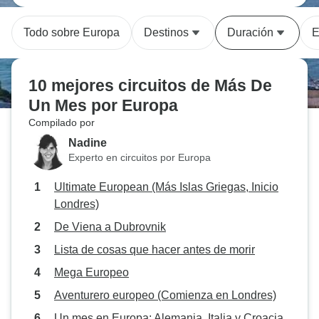
Todo sobre Europa
Destinos
Duración
E
10 mejores circuitos de Más De
Un Mes por Europa
Compilado por
Nadine
Experto en circuitos por Europa
Ultimate European (Más Islas Griegas, Inicio
Londres)
De Viena a Dubrovnik
Lista de cosas que hacer antes de morir
Mega Europeo
Aventurero europeo (Comienza en Londres)
Un mes en Europa: Alemania, Italia y Croacia