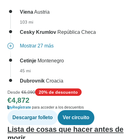
Viena
Austria
103 mi
Cesky Krumlov
República Checa
Mostrar 27 más
Cetinje
Montenegro
45 mi
Dubrovnik
Croacia
Desde
€6,090
20% de descuento
€4,872
Regístrate
para acceder a los descuentos
Descargar folleto
Ver circuito
Lista de cosas que hacer antes de
morir