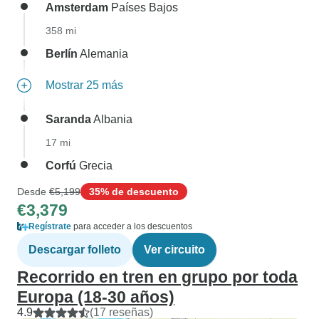
Amsterdam
Países Bajos
358 mi
Berlín
Alemania
Mostrar 25 más
Saranda
Albania
17 mi
Corfú
Grecia
Desde
€5,199
35% de descuento
€3,379
Regístrate
para acceder a los descuentos
Descargar folleto
Ver circuito
Recorrido en tren en grupo por toda
Europa (18-30 años)
4.9
(17 reseñas)