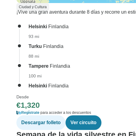
Ciudad y Cultura
¡Vive una gran aventura durante 8 días y recorre un es
Helsinki
Finlandia
93 mi
Turku
Finlandia
88 mi
Tampere
Finlandia
100 mi
Helsinki
Finlandia
Desde
€1,320
Regístrate
para acceder a los descuentos
Descargar folleto
Ver circuito
Semana de la vida silvestre en F