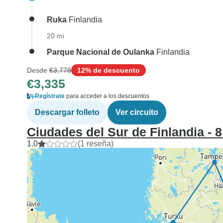
Ruka
Finlandia
20 mi
Parque Nacional de Oulanka
Finlandia
Desde
€3,778
12% de descuento
€3,335
Regístrate
para acceder a los descuentos
Descargar folleto
Ver circuito
Ciudades del Sur de Finlandia - 8
1.0
(1 reseña)