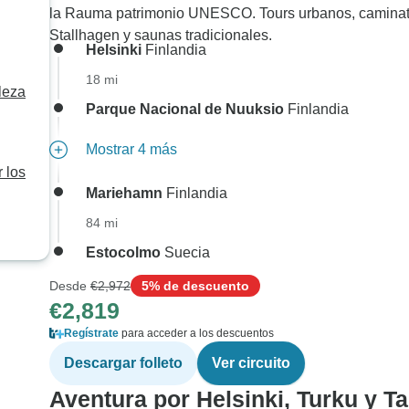
la Rauma patrimonio UNESCO. Tours urbanos, caminatas
Stallhagen y saunas tradicionales.
Helsinki
Finlandia
18 mi
leza
Parque Nacional de Nuuksio
Finlandia
Mostrar 4 más
 los
Mariehamn
Finlandia
84 mi
Estocolmo
Suecia
Desde
€2,972
5% de descuento
€2,819
Regístrate
para acceder a los descuentos
Descargar folleto
Ver circuito
Aventura por Helsinki, Turku y 