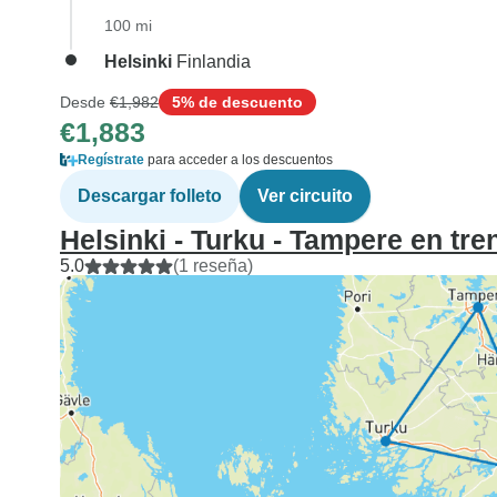
100 mi
Helsinki
Finlandia
Desde
€1,982
5% de descuento
€1,883
Regístrate
para acceder a los descuentos
Descargar folleto
Ver circuito
Helsinki - Turku - Tampere en tre
5.0
(1 reseña)