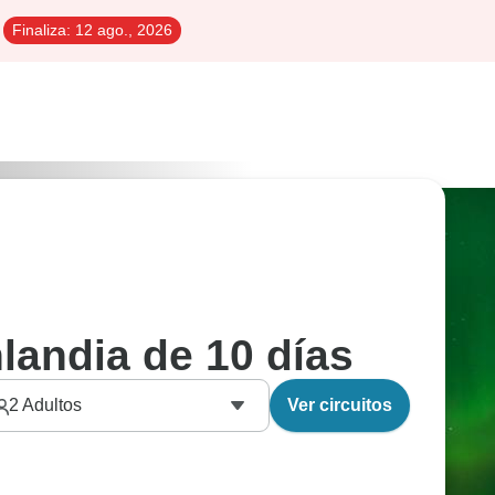
Finaliza:
12 ago., 2026
nlandia de 10 días
2
Adultos
Ver circuitos