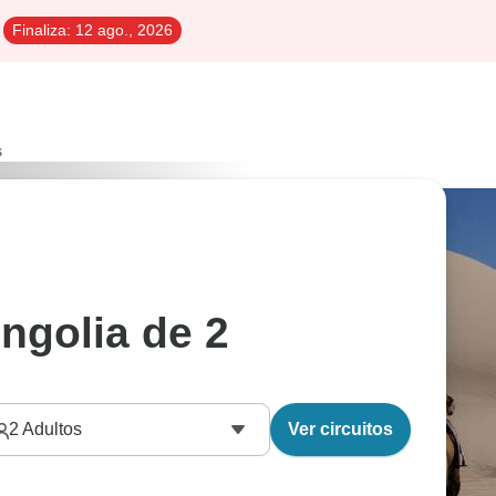
Finaliza:
12 ago., 2026
s
ngolia de 2
2
Adultos
Ver circuitos