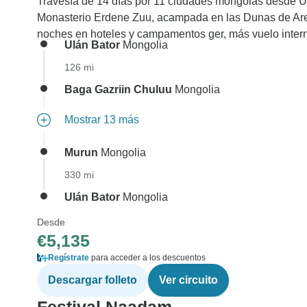
Travesía de 14 días por 11 ciudades mongolas desde U
Monasterio Erdene Zuu, acampada en las Dunas de Are
noches en hoteles y campamentos ger, más vuelo inter
Ulán Bator
Mongolia
126 mi
Baga Gazriin Chuluu
Mongolia
Mostrar 13 más
Murun
Mongolia
330 mi
Ulán Bator
Mongolia
Desde
€5,135
Regístrate
para acceder a los descuentos
Descargar folleto
Ver circuito