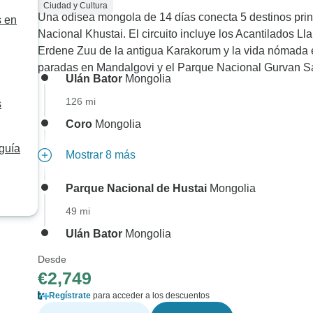
Ciudad y Cultura
Una odisea mongola de 14 días conecta 5 destinos prin
s en
Nacional Khustai. El circuito incluye los Acantilados Ll
Erdene Zuu de la antigua Karakorum y la vida nómada 
paradas en Mandalgovi y el Parque Nacional Gurvan S
Ulán Bator
Mongolia
126 mi
s
Coro
Mongolia
 guía
Mostrar 8 más
Parque Nacional de Hustai
Mongolia
49 mi
Ulán Bator
Mongolia
Desde
€2,749
Regístrate
para acceder a los descuentos