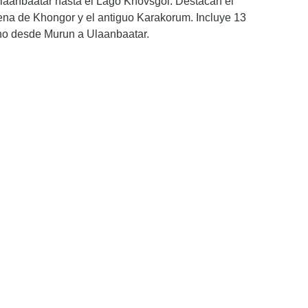
laanbaatar hasta el Lago Khovsgol. Destacan el
na de Khongor y el antiguo Karakorum. Incluye 13
no desde Murun a Ulaanbaatar.