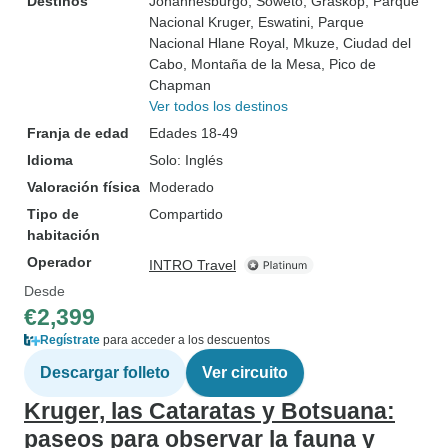
Destinos
Johannesburgo
, Soweto
, Graskop
, Parque
Nacional Kruger
, Eswatini
, Parque
Nacional Hlane Royal
, Mkuze
, Ciudad del
Cabo
, Montaña de la Mesa
, Pico de
Chapman
Ver todos los destinos
Franja de edad
Edades 18-49
Idioma
Solo: Inglés
Valoración física
Moderado
Tipo de
Compartido
habitación
Operador
INTRO Travel
Desde
€2,399
Regístrate
para acceder a los descuentos
Descargar folleto
Ver circuito
Kruger, las Cataratas y Botsuana:
paseos para observar la fauna y