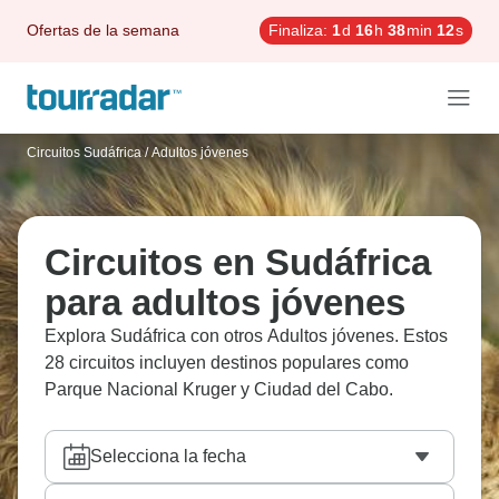
Ofertas de la semana
Finaliza:
1
d
16
h
38
min
10
s
Circuitos Sudáfrica
/
Adultos jóvenes
Circuitos en Sudáfrica
para adultos jóvenes
Explora Sudáfrica con otros Adultos jóvenes. Estos
28 circuitos incluyen destinos populares como
Parque Nacional Kruger y Ciudad del Cabo.
Selecciona la fecha