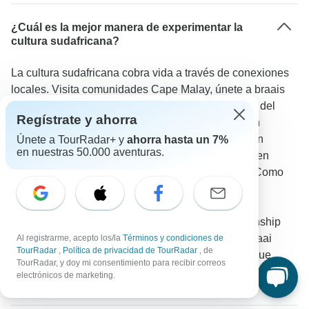
¿Cuál es la mejor manera de experimentar la
cultura sudafricana?
La cultura sudafricana cobra vida a través de conexiones
locales. Visita comunidades Cape Malay, únete a braais
tradicionales de barbacoa en estancias de granjas del
Regístrate y ahorra
Karoo y explora townships con guías residentes en
Knysna. Los mercados locales, clases de cocina en
Únete a TourRadar+ y
ahorra hasta un 7%
en nuestras 50.000 aventuras.
Ciudad del Cabo y experiencias culturales zulúes en
KwaZulu-Natal ofrecen perspectivas adicionales. Como
señaló un viajero de TourRadar: "Las experiencias
culturales fueron increíbles: desde aprender sobre
tradiciones locales durante nuestro tour por el township
hasta compartir historias con locales durante un braai
Al registrarme, acepto los/la
Términos y condiciones de
TourRadar
,
Política de privacidad de TourRadar
, de
tradicional. Nuestra guía Christine se aseguró de que
TourRadar, y doy mi consentimiento para recibir correos
experimentáramos la verdadera Sudáfrica más allá de
electrónicos de marketing.
solo los lugares turísticos".