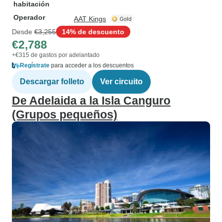
habitación
Operador
AAT Kings
Desde
€3,255
14% de descuento
€2,788
+€315 de gastos por adelantado
Regístrate
para acceder a los descuentos
Descargar folleto
Ver circuito
De Adelaida a la Isla Canguro
(Grupos pequeños)