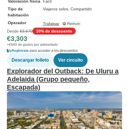
Valoración física
Fácil
Tipo de
Viajeros solos, Compartido
habitación
Operador
Trafalgar
Desde
€3,670
10% de descuento
€3,303
+€660 de gastos por adelantado
Regístrate
para acceder a los descuentos
Descargar folleto
Ver circuito
Explorador del Outback: De Uluru a
Adelaida (Grupo pequeño,
Escapada)