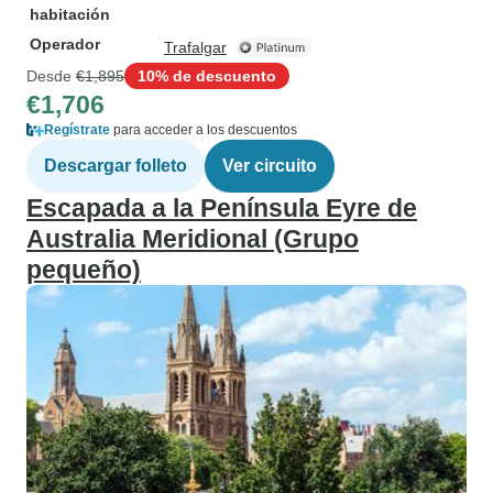
habitación
Operador
Trafalgar
Desde
€1,895
10% de descuento
€1,706
Regístrate
para acceder a los descuentos
Descargar folleto
Ver circuito
Escapada a la Península Eyre de
Australia Meridional (Grupo
pequeño)