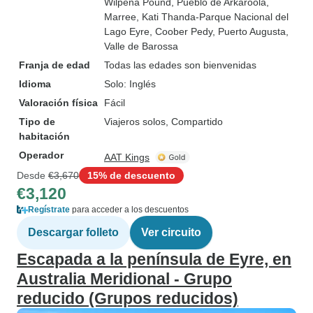
Wilpena Pound
, Pueblo de Arkaroola
,
Marree
, Kati Thanda-Parque Nacional del
Lago Eyre
, Coober Pedy
, Puerto Augusta
,
Valle de Barossa
Franja de edad
Todas las edades son bienvenidas
Idioma
Solo: Inglés
Valoración física
Fácil
Tipo de
Viajeros solos, Compartido
habitación
Operador
AAT Kings
Desde
€3,670
15% de descuento
€3,120
Regístrate
para acceder a los descuentos
Descargar folleto
Ver circuito
Escapada a la península de Eyre, en
Australia Meridional - Grupo
reducido (Grupos reducidos)