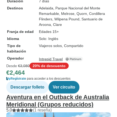
Duración
7 días
Destinos
Adelaida
, Parque Nacional del Monte
Remarkable
, Melrose
, Quorn
, Cordillera
Flinders
, Wilpena Pound
, Santuario de
Aroona
, Clare
Franja de edad
Edades 15+
Idioma
Solo: Inglés
Tipo de
Viajeros solos, Compartido
habitación
Operador
Intrepid Travel
Desde
€3,080
20% de descuento
€2,464
Regístrate
para acceder a los descuentos
Descargar folleto
Ver circuito
Aventura en el Outback de Australia
Meridional (Grupos reducidos)
5.0
(1 reseña)