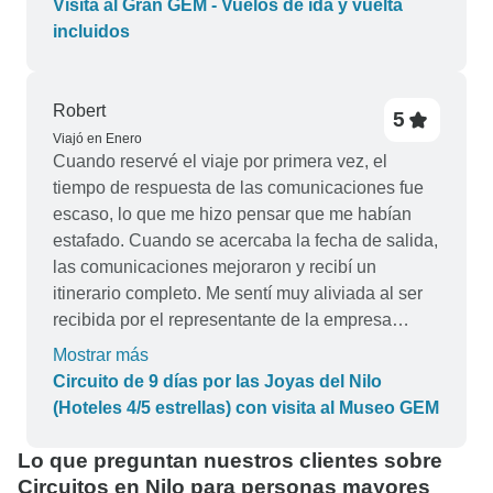
hecho este tour.
Visita al Gran GEM - Vuelos de ida y vuelta
incluidos
Robert
5
Viajó en Enero
Cuando reservé el viaje por primera vez, el
tiempo de respuesta de las comunicaciones fue
escaso, lo que me hizo pensar que me habían
estafado. Cuando se acercaba la fecha de salida,
las comunicaciones mejoraron y recibí un
itinerario completo. Me sentí muy aliviada al ser
recibida por el representante de la empresa
(John) antes del control de pasaportes en el
Mostrar más
aeropuerto de El Cairo. A partir de entonces,
Circuito de 9 días por las Joyas del Nilo
"Vacaciones para llevar" Egipto fue muy bueno.
(Hoteles 4/5 estrellas) con visita al Museo GEM
Excelentes guías y personal de apoyo, vehículos
de buena calidad y limpios. No tuvimos ningún
Lo que preguntan nuestros clientes sobre
contratiempo durante los 9 días del viaje en
Circuitos en Nilo para personas mayores