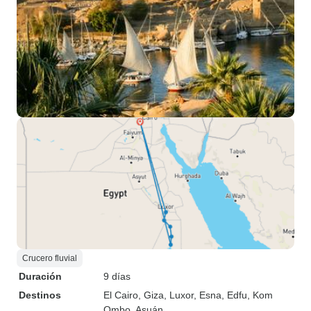
Crucero fluvial
Duración
9 días
Destinos
El Cairo
, Giza
, Luxor
, Esna
, Edfu
, Kom
Ombo
, Asuán