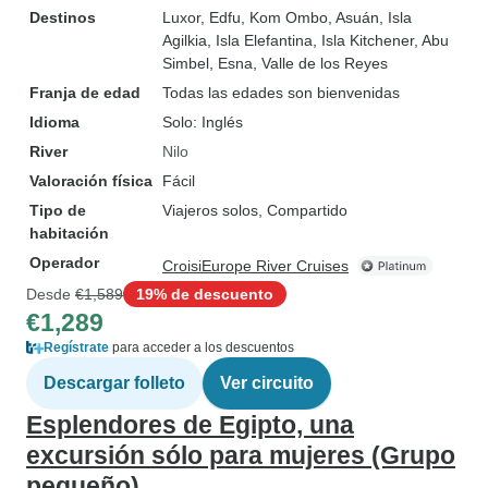
Destinos
Luxor
, Edfu
, Kom Ombo
, Asuán
, Isla
Agilkia
, Isla Elefantina
, Isla Kitchener
, Abu
Simbel
, Esna
, Valle de los Reyes
Franja de edad
Todas las edades son bienvenidas
Idioma
Solo: Inglés
River
Nilo
Valoración física
Fácil
Tipo de
Viajeros solos, Compartido
habitación
Operador
CroisiEurope River Cruises
Desde
€1,589
19% de descuento
€1,289
Regístrate
para acceder a los descuentos
Descargar folleto
Ver circuito
Esplendores de Egipto, una
excursión sólo para mujeres (Grupo
pequeño)