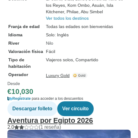
los Reyes
, Kom Ombo
, Asuán
, Isla
Kitchener
, Philae
, Abu Simbel
Ver todos los destinos
Franja de edad
Todas las edades son bienvenidas
Idioma
Solo: Inglés
River
Nilo
Valoración física
Fácil
Tipo de
Viajeros solos, Compartido
habitación
Operador
Luxury Gold
Desde
€10,030
Regístrate
para acceder a los descuentos
Descargar folleto
Ver circuito
Aventura por Egipto 2026
2.0
(1 reseña)