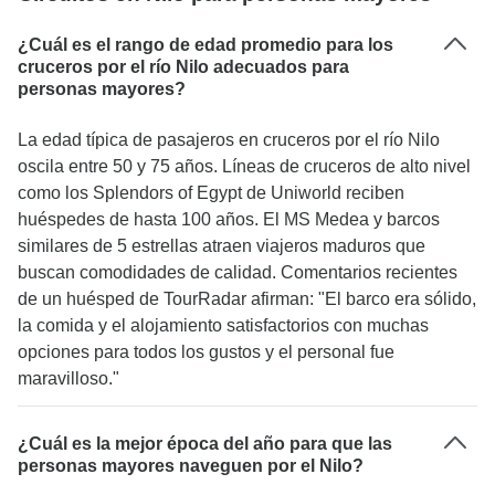
cuanto a puntualidad o reservas. La calidad del
alojamiento era buena, aunque el Swiss Inn de
¿Cuál es el rango de edad promedio para los
Hurghada fue decepcionante desde el punto de
cruceros por el río Nilo adecuados para
personas mayores?
vista de la comida y tuvimos que comer fuera del
hotel a pesar de estar en el paquete "todo
La edad típica de pasajeros en cruceros por el río Nilo
incluido". Las excursiones adicionales eran caras
oscila entre 50 y 75 años. Líneas de cruceros de alto nivel
desde el punto de vista del mercado, pero
como los Splendors of Egypt de Uniworld reciben
merecieron la pena por la calidad de los
huéspedes de hasta 100 años. El MS Medea y barcos
vehículos y los guías. Muy recomendable.
similares de 5 estrellas atraen viajeros maduros que
buscan comodidades de calidad. Comentarios recientes
de un huésped de TourRadar afirman: "El barco era sólido,
la comida y el alojamiento satisfactorios con muchas
opciones para todos los gustos y el personal fue
maravilloso."
¿Cuál es la mejor época del año para que las
personas mayores naveguen por el Nilo?