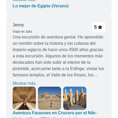
que visitamos. Nos sentimos muy seguros
Lo mejor de Egipto (Verano)
durante toda nuestra estancia en Egipto. Mi
consejo a otras personas que estén pensando en
hacer este viaje es que no se camina tanto, pero
Jenny
5
a veces hay muchos escalones desiguales.
Viajó en Julio
Algunas de las personas con menos movilidad
Una excursión de aventura genial. He aprendido
que nos acompañaban optaron por ver algunos
un montón sobre la historia y las culturas del
lugares desde el autobús. Otra cosa a tener en
Imperio egipcio de hace unos 4500 años gracias
cuenta es que el barco del crucero por el Nilo era
a esta excursión. Algunos de los momentos más
bastante viejo y podría haber estado un poco más
destacados han sido subir al interior de la
limpio. Otras personas nos hicieron comentarios
pirámide, acercarme tanto a la Esfinge, visitar los
contradictorios sobre algunas de las experiencias
famosos templos, el Valle de los Reyes, los
opcionales. Fuimos a Abu Simbel y lo
mercados locales, el pueblo nubio y muchas
Mostrar más
disfrutamos mucho. En resumen, ¡unas
cosas más. Es alucinante saber que cada
vacaciones increíbles!
pulgada de tierra que pisamos en Egipto esconde
tesoros del antiguo Imperio egipcio y que estos
tesoros se desentierran cada día. Una
experiencia genial y me alegro mucho de haber
Aventura Faraones en Crucero por el Nilo -