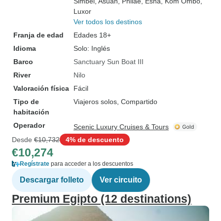
Simbel
, Asuán
, Philae
, Esna
, Kom Ombo
,
Luxor
Ver todos los destinos
Franja de edad
Edades 18+
Idioma
Solo: Inglés
Barco
Sanctuary Sun Boat III
River
Nilo
Valoración física
Fácil
Tipo de
Viajeros solos, Compartido
habitación
Operador
Scenic Luxury Cruises & Tours
Desde
€10,732
4% de descuento
€10,274
Regístrate
para acceder a los descuentos
Descargar folleto
Ver circuito
Premium Egipto (12 destinations)