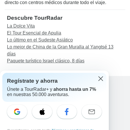
directo con centros médicos durante todo el viaje.
Descubre TourRadar
La Dolce Vita
El Tour Esencial de Apulia
Lo último en el Sudeste Asiático
Lo mejor de China de la Gran Muralla al Yangtsé 13
días
Paquete turístico Israel clásico, 8 días
Regístrate y ahorra
Únete a TourRadar+ y
ahorra hasta un 7%
en nuestras 50.000 aventuras.
Ayuda
Contacta con nosotros
España +34 933 938 984
Correo electrónico: support@tourradar.com
Selecciona el idioma
EN
DE
ES
FR
NL