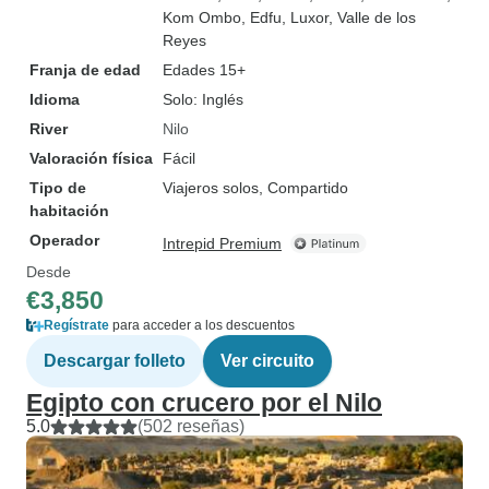
Kom Ombo
, Edfu
, Luxor
, Valle de los
Reyes
Franja de edad
Edades 15+
Idioma
Solo: Inglés
River
Nilo
Valoración física
Fácil
Tipo de
Viajeros solos, Compartido
habitación
Operador
Intrepid Premium
Desde
€3,850
Regístrate
para acceder a los descuentos
Descargar folleto
Ver circuito
Egipto con crucero por el Nilo
5.0
(502 reseñas)