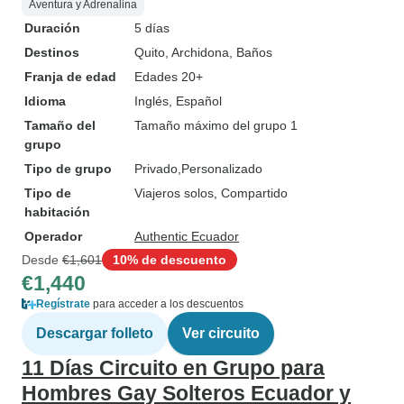
Aventura y Adrenalina
Duración
5 días
Destinos
Quito
, Archidona
, Baños
Franja de edad
Edades 20+
Idioma
Inglés, Español
Tamaño del
Tamaño máximo del grupo 1
grupo
Tipo de grupo
Privado
Personalizado
Tipo de
Viajeros solos, Compartido
habitación
Operador
Authentic Ecuador
Desde
€1,601
10% de descuento
€1,440
Regístrate
para acceder a los descuentos
Descargar folleto
Ver circuito
11 Días Circuito en Grupo para
Hombres Gay Solteros Ecuador y