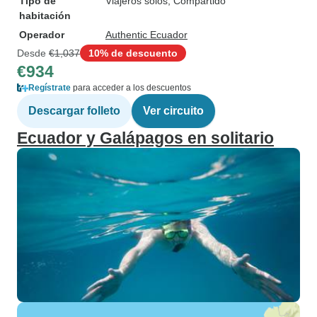
Tipo de
Viajeros solos, Compartido
habitación
Operador
Authentic Ecuador
Desde
€1,037
10% de descuento
€934
Regístrate
para acceder a los descuentos
Descargar folleto
Ver circuito
Ecuador y Galápagos en solitario