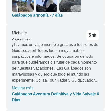
amables y serviciales. El itinerario era muy bueno
y abarcaba una buena cantidad de actividades
diferentes. Disfruté hablando con algunos de los
Galápagos armonía - 7 días
guías locales, su pasión por las islas Galápagos
y su conservación era realmente genial. El único
inconveniente fue el "suplemento por persona
Michelle
5
sola" de 284 £, 84 £ más de lo que me costó
Viajó en Junio
¡Tuvimos un viaje increíble gracias a todos los de
alquilar un apartamento de 2 camas y 2 baños
GuidEcuador! Todos fueron muy amables,
durante 7 días después del viaje.
simpáticos e informados. Se ocuparon de todo
para que pudiéramos disfrutar de cada momento
de nuestras vacaciones. ¡Las Galápagos son
maravillosas y quiero que todo el mundo las
experimente! Utiliza Tour Radar y GuidEcuador,
¡no te decepcionarán!
Mostrar más
Galápagos Aventura Definitiva y Vida Salvaje 6
Días