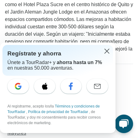
como el Hotel Plaza Sucre en el centro histórico de Quito y
el Jardin Aleman Jungle Lodge en el Amazonas ofrecen
espacios compartidos cómodos. Las mejoras a habitación
individual cuestan entre 300-500 dólares según la
duración del viaje. Según un viajero: "Inicialmente estaba
nervioso por compartir habitación, pero mi compañero de
cuarto se convirtió en un gran amigo y realmente mejoró la
Regístrate y ahorra
experiencia social."
Únete a TourRadar+ y
ahorra hasta un 7%
en nuestras 50.000 aventuras.
Leer más sobre Ecuador
Circuitos Islas Galápagos
Circuitos Pacífico
Circuitos Selva Amazónica
circuitos para Mayores
Al registrarme, acepto los/la
Términos y condiciones de
circuitos para Adultos jóvenes
TourRadar
,
Política de privacidad de TourRadar
, de
TourRadar, y doy mi consentimiento para recibir correos
Viajeros en Solitario
electrónicos de marketing.
Adultos jóvenes
Mayores