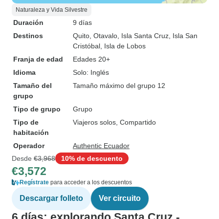
Naturaleza y Vida Silvestre
Duración
9 días
Destinos
Quito
, Otavalo
, Isla Santa Cruz
, Isla San
Cristóbal
, Isla de Lobos
Franja de edad
Edades 20+
Idioma
Solo: Inglés
Tamaño del
Tamaño máximo del grupo 12
grupo
Tipo de grupo
Grupo
Tipo de
Viajeros solos, Compartido
habitación
Operador
Authentic Ecuador
Desde
€3,968
10% de descuento
€3,572
Regístrate
para acceder a los descuentos
Descargar folleto
Ver circuito
6 días: explorando Santa Cruz -