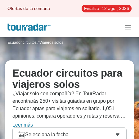
Ofertas de la semana
Finaliza:
12 ago., 2026
Ecuador circuitos
/
Viajeros solos
Ecuador circuitos para
viajeros solos
¿Viajar solo con compañía? En TourRadar
encontrarás 250+ visitas guiadas en grupo por
Ecuador aptas para viajeros en solitario. 1,051
opiniones, compara operadores y rutas y reserva el
mejor viaje de ida y vuelta de forma flexible.
Leer más
Selecciona la fecha