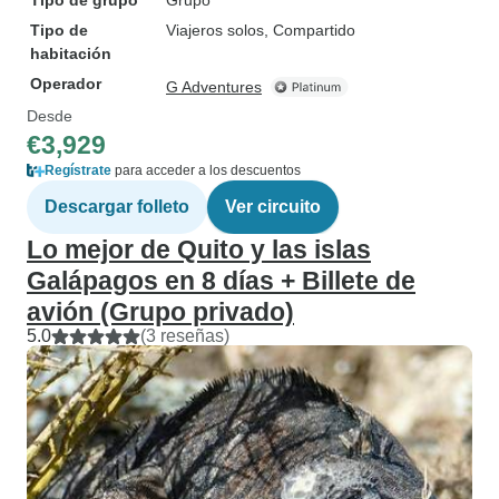
Tipo de grupo
Grupo
Tipo de
Viajeros solos, Compartido
habitación
Operador
G Adventures
Desde
€3,929
Regístrate
para acceder a los descuentos
Descargar folleto
Ver circuito
Lo mejor de Quito y las islas
Galápagos en 8 días + Billete de
avión (Grupo privado)
5.0
(3 reseñas)