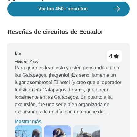
Ver los 450+ circuitos
Reseñas de circuitos de Ecuador
Ian
4
Viajó en Mayo
Para quienes lean esto y estén pensando en ir a
las Galápagos, ¡háganlo! ¡Es sencillamente un
lugar asombroso! El hotel (y creo que el operador
turístico) era Galapagos dreams, que opera
localmente en las Galápagos. En cuanto a la
excursión, fue una serie bien organizada de
excursiones de un día, con una noche de
estancia, no una excursión convencional con una
Mostrar más
experiencia en grupo, lo que personalmente me
vino mejor. El personal y los guías fueron muy