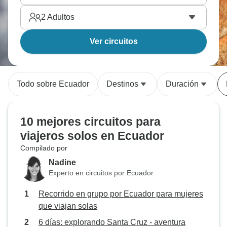
2
Adultos
Ver circuitos
Todo sobre Ecuador
Destinos
Duración
10 mejores circuitos para
viajeros solos en Ecuador
Compilado por
Nadine
Experto en circuitos por Ecuador
Recorrido en grupo por Ecuador para mujeres
que viajan solas
6 días: explorando Santa Cruz - aventura