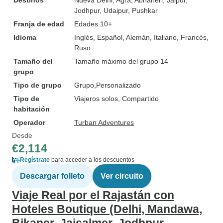
Destinos
Nueva Delhi
, Agra
, Abhaneri
, Jaipur
,
Jodhpur
, Udaipur
, Pushkar
Franja de edad
Edades 10+
Idioma
Inglés, Español, Alemán, Italiano, Francés,
Ruso
Tamaño del
Tamaño máximo del grupo 14
grupo
Tipo de grupo
Grupo
Personalizado
Tipo de
Viajeros solos, Compartido
habitación
Operador
Turban Adventures
Desde
€2,114
Regístrate
para acceder a los descuentos
Descargar folleto
Ver circuito
Viaje Real por el Rajastán con
Hoteles Boutique (Delhi, Mandawa,