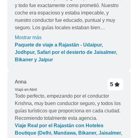
y todo fue exactamente como prometió. Nuestro
coche era espacioso y estaba impecable, y
nuestro conductor fue educado, puntual y muy
seguro. Los guías locales estaban bien
informados y añadieron mucho a la experiencia.
Mostrar más
Recomendaríamos encantados VWi a amigos y
Paquete de viaje a Rajastán - Udaipur,
familiares. Gracias, Sukret, por hacer que nuestro
Jodhpur, Safari por el desierto de Jaisalmer,
viaje fuera tan tranquilo y memorable.
Bikaner y Jaipur
Anna
5
Viajó en Abril
Todo perfecto, empezando por el conductor
Krishna, muy buen conductor seguro, y todos los
guías turísticos que proporciona en cada ciudad.
Recomiendo totalmente esta agencia.
Viaje Real por el Rajastán con Hoteles
Boutique (Delhi, Mandawa, Bikaner, Jaisalmer,