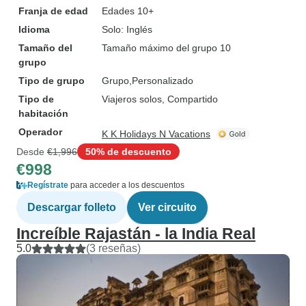
Franja de edad
Edades 10+
Idioma
Solo: Inglés
Tamaño del
Tamaño máximo del grupo 10
grupo
Tipo de grupo
Grupo
Personalizado
Tipo de
Viajeros solos, Compartido
habitación
Operador
K K Holidays N Vacations
Desde
€1,996
50% de descuento
€998
Regístrate
para acceder a los descuentos
Descargar folleto
Ver circuito
Increíble Rajastán - la India Real
5.0
(3 reseñas)