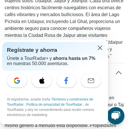
viajeros solos: Udaipur, Jaipur y Jodhpur. Cada una ofrece
centros históricos fácilmente navegables con escenas de
cafés vibrantes y mercados bulliciosos. El área del Lago
Pichola en Udaipur, incluyendo Lal Ghat, proporciona un
ambiente seguro para conocer compañeros viajeros
mientras la Ciudad Rosa de Jaipur atrae visitantes
sociales. Un reseñador de TourRadar compartió: "Udaipur
fue especialmente genial con su ambiente relajado y
Regístrate y ahorra
muchos lugares para conocer compañeros viajeros."
Únete a TourRadar+ y
ahorra hasta un 7%
en nuestras 50.000 aventuras.
¿Cuál es la disposición típica de alojamiento
para quienes viajan solos en los circuitos por
Rajastán?
La mayoría de los circuitos proporcionan estancias en
Al registrarme, acepto los/la
Términos y condiciones de
hoteles de calidad como Hotel Clarks Amer en Jaipur o Taj
TourRadar
,
Política de privacidad de TourRadar
, de
TourRadar, y doy mi consentimiento para recibir correos
Vilas en Agra. Las habitaciones individuales vienen con
electrónicos de marketing.
una tarifa extra aunque compartir con otro viajero solo del
mismo género a menudo está disponible. Propiedades