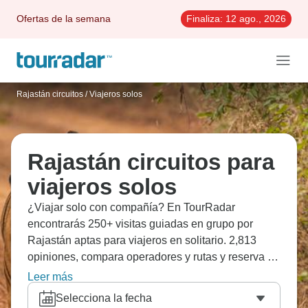
Ofertas de la semana
Finaliza:
12 ago., 2026
Rajastán circuitos
/
Viajeros solos
Rajastán circuitos para
viajeros solos
¿Viajar solo con compañía? En TourRadar
encontrarás 250+ visitas guiadas en grupo por
Rajastán aptas para viajeros en solitario. 2,813
opiniones, compara operadores y rutas y reserva el
mejor viaje de ida y vuelta de forma flexible.
Leer más
Selecciona la fecha