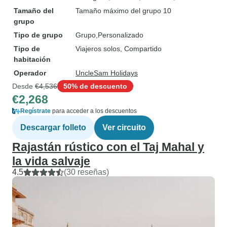
Tamaño del
Tamaño máximo del grupo 10
grupo
Tipo de grupo
Grupo
Personalizado
Tipo de
Viajeros solos, Compartido
habitación
Operador
UncleSam Holidays
Desde
€4,536
50% de descuento
€2,268
Regístrate
para acceder a los descuentos
Descargar folleto
Ver circuito
Rajastán rústico con el Taj Mahal y
la vida salvaje
4.5
(30 reseñas)