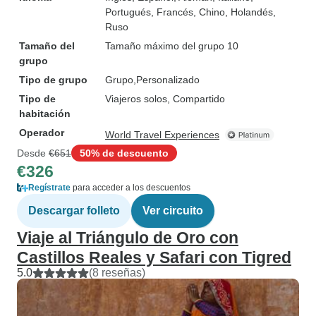
Portugués, Francés, Chino, Holandés,
Ruso
Tamaño del
Tamaño máximo del grupo 10
grupo
Tipo de grupo
Grupo
Personalizado
Tipo de
Viajeros solos, Compartido
habitación
Operador
World Travel Experiences
Desde
€651
50% de descuento
€326
Regístrate
para acceder a los descuentos
Descargar folleto
Ver circuito
Viaje al Triángulo de Oro con
Castillos Reales y Safari con Tigred
5.0
(8 reseñas)