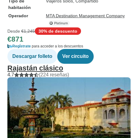
Tipo de
Viajeros solos, Compartido
habitación
Operador
MTA Destination Management Company
Desde
€1,245
30% de descuento
€871
Regístrate
para acceder a los descuentos
Descargar folleto
Ver circuito
Rajastán clásico
4.7
(224 reseñas)