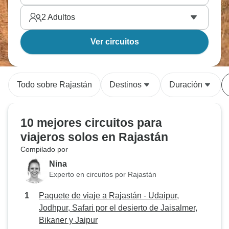
2
Adultos
Ver circuitos
Todo sobre Rajastán
Destinos
Duración
10 mejores circuitos para
viajeros solos en Rajastán
Compilado por
Nina
Experto en circuitos por Rajastán
Paquete de viaje a Rajastán - Udaipur,
Jodhpur, Safari por el desierto de Jaisalmer,
Bikaner y Jaipur